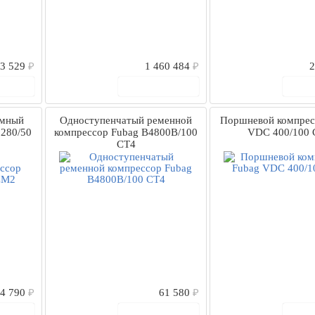
53 529
₽
1 460 484
₽
2
рзину
В корзину
В
умный
Одноступенчатый ременной
Поршневой компрес
 280/50
компрессор Fubag В4800В/100
VDC 400/100
СТ4
4 790
₽
61 580
₽
рзину
В корзину
В