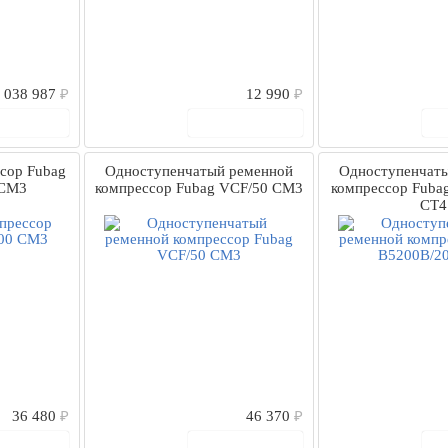
 038 987
₽
12 990
₽
 корзину
В корзину
сор Fubag
Одноступенчатый ременной
Одноступенчат
 CM3
компрессор Fubag VCF/50 СM3
компрессор Fuba
СТ4
36 480
₽
46 370
₽
 корзину
В корзину