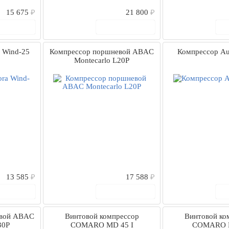
15 675
₽
21 800
₽
 корзину
В корзину
 Wind-25
Компрессор поршневой ABAC
Компрессор Aur
Montecarlo L20P
13 585
₽
17 588
₽
 корзину
В корзину
евой ABAC
Винтовой компрессор
Винтовой ко
30P
COMARO MD 45 I
COMARO 