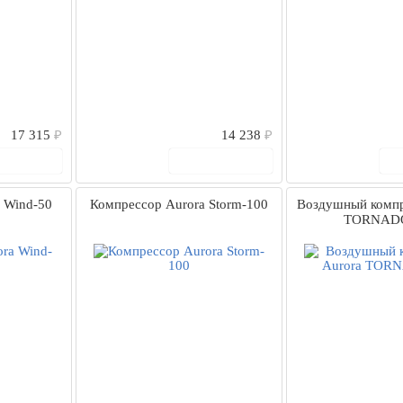
17 315
₽
14 238
₽
 корзину
В корзину
 Wind-50
Компрессор Aurora Storm-100
Воздушный компр
TORNADO