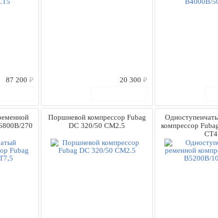
87 200
₽
20 300
₽
 корзину
В корзину
ременной
Поршневой компрессор Fubag
Одноступенчат
6800B/270
DС 320/50 CM2.5
компрессор Fuba
СТ4