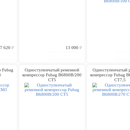
7 620
₽
13 000
₽
рзину
В корзину
В
 Fubag
Одноступенчатый ременной
Одноступенчатый 
3
компрессор Fubag B6800B/200
компрессор Fubag B
СТ5
CT7,5