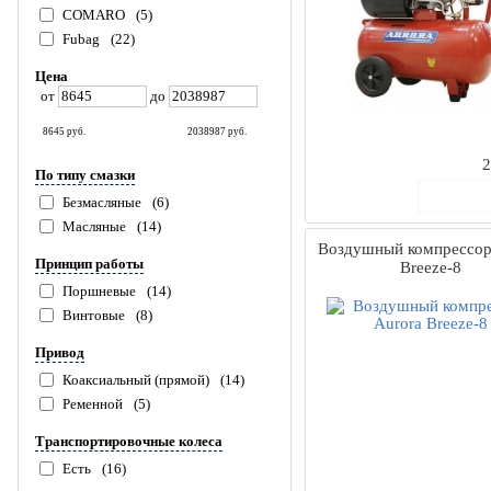
COMARO
(5)
Fubag
(22)
Цена
от
до
8645
руб.
2038987
руб.
2
По типу смазки
В ко
Безмасляные
(6)
Масляные
(14)
Воздушный компрессор
Принцип работы
Breeze-8
Поршневые
(14)
Винтовые
(8)
Привод
Коаксиальный (прямой)
(14)
Ременной
(5)
Транспортировочные колеса
Есть
(16)