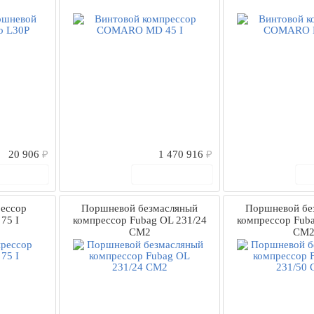
20 906
₽
1 470 916
₽
 корзину
В корзину
ессор
Поршневой безмасляный
Поршневой бе
75 I
компрессор Fubag OL 231/24
компрессор Fuba
CM2
CM