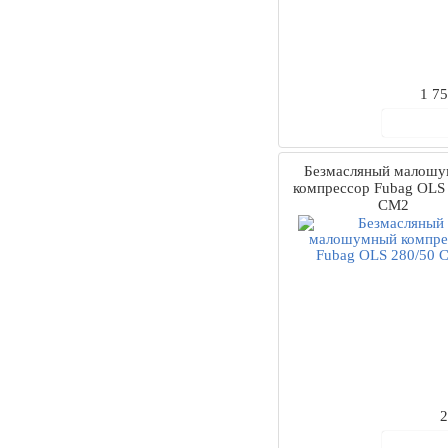
1 7
В ко
Безмасляный малош
компрессор Fubag OLS
CM2
2
В ко