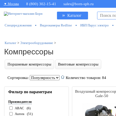
▼ Москва
8 (800) 302-15-41
sales@born-spb.ru
»
Каталог
Спецпредложения
Видеокамеры Redline
ИБП Парус электро
Каталог
>
Электрооборудование
>
Компрессоры
Поршневые компрессоры
Винтовые компрессоры
Сортировка:
Количество товаров: 84
Воздушный компрессор
Фильтр по параметрам
Gale-50
Производители
ABAC
(6)
Aurora
(51)