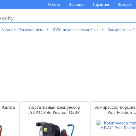
Оплата
Доставка
Гарантия
Возврат
Аэрозоли Detectortesters
KVM-переключатели Aten
Коммутаторы Pl
 Aurora
Портативный компрессор
Компрессор поршн
ABAC Pole Position O20P
Pole Position 