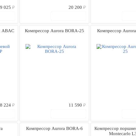
9 025
₽
20 200
₽
рзину
В корзину
В
й ABAC
Компрессор Aurora BORA-25
Компрессор Aurora
8 224
₽
11 590
₽
рзину
В корзину
В
ra
Компрессор Aurora BORA-6
Компрессор поршн
Montecarlo L