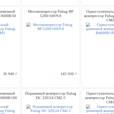
ременной
Мотокомпрессор Fubag BP
Одноступенчат
B3600B/50
5200/100/9.8
компрессор Fuba
СМ
36 940
₽
145 930
₽
 корзину
В корзину
ременной
Поршневой компрессор Fubag
Одноступенчат
6800B/100
DС 320/24 CM2.5
компрессор Fub
СМ