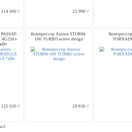
114 600
₽
23 990
₽
 корзину
В корзину
 PASSAT-
Компрессор Aurora STORM-
Компрессор
 4G250л
100 TURBO active design
TORNADO
7кВт
125 020
₽
29 830
₽
 корзину
В корзину
з 2