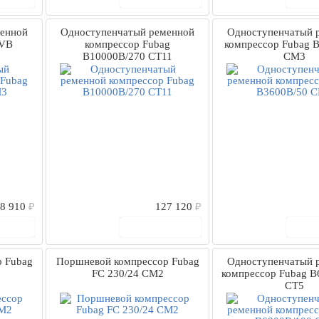
енной
Одноступенчатый ременной
Одноступенчатый 
 VB
компрессор Fubag
компрессор Fubag 
B10000B/270 CT11
CM3
8 910
₽
127 120
₽
рзину
В корзину
В
 Fubag
Поршневой компрессор Fubag
Одноступенчатый 
FС 230/24 CM2
компрессор Fubag B
СТ5