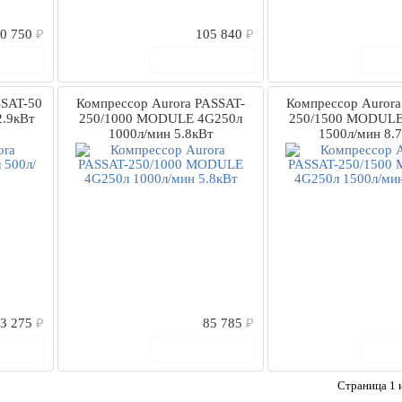
0 750
₽
105 840
₽
рзину
В корзину
В
SSAT-50
Компрессор Aurora PASSAT-
Компрессор Aurora
.9кВт
250/1000 MODULE 4G250л
250/1500 MODULE
1000л/мин 5.8кВт
1500л/мин 8.
3 275
₽
85 785
₽
рзину
В корзину
В
Страница 1 и