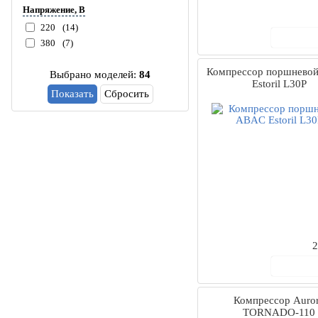
Напряжение, В
220
(14)
В ко
380
(7)
Компрессор поршнево
Выбрано моделей:
84
Estoril L30P
Сбросить
2
В ко
Компрессор Auro
TORNADO-110