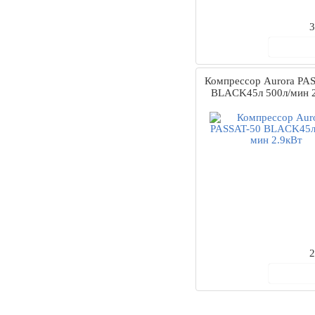
3
В ко
Компрессор Aurora PA
BLACK45л 500л/мин 2
2
В ко