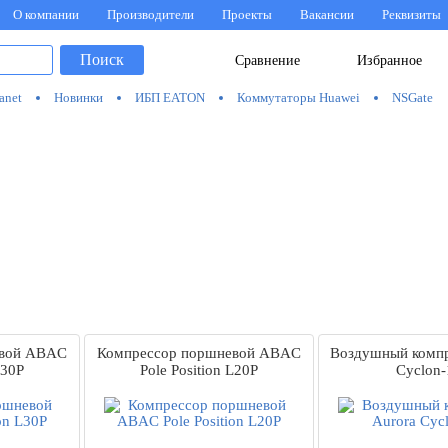
О компании
Производители
Проекты
Вакансии
Реквизиты
Поиск
Сравнение
Избранное
anet
Новинки
ИБП EATON
Коммутаторы Huawei
NSGate
евой ABAC
Компрессор поршневой ABAC
Воздушный компр
L30P
Pole Position L20P
Cyclon-