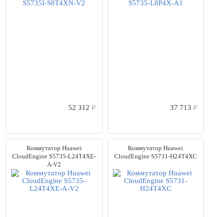
ViGiLiX
(17)
ZYXEL
(142)
Амадон
(2)
Бастион
(34)
Болид
(4)
Борн
(8)
Вектор Технологии
(38)
Инфотех
(5)
КИТ
(7)
НПП Полигон
(108)
52 312
₽
37 713
₽
Релион
(11)
В корзину
В корзину
РУБЕЖ
(3)
Спецвидеопроект
(73)
Коммутатор Huawei
Коммутатор Huawei
Цена
CloudEngine S5735-L24T4XE-
CloudEngine S5731-H24T4XC
от
до
A-V2
0
руб.
7285686
руб.
Количество портов
10
(34)