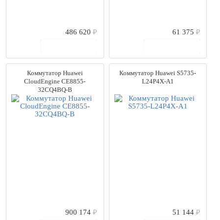
486 620
₽
61 375
₽
В корзину
В корзину
Коммутатор Huawei
Коммутатор Huawei S5735-
CloudEngine CE8855-
L24P4X-A1
32CQ4BQ-B
900 174
₽
51 144
₽