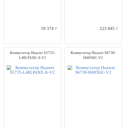
Cisco
(556)
ComNet
(65)
Conel
(9)
D-Link
(447)
59 374
₽
223 845
₽
Dahua
(131)
В корзину
В корзину
E-link
(79)
Eltex
(113)
eVidence
(31)
Коммутатор Huawei S5735-
Коммутатор Huawei S6730-
ExeGate
(17)
L48LP4XE-A-V2
H48X6C-V2
EZ-IP
(6)
Fortinet
(27)
Fplus
(10)
GigaLink
(54)
Giraffe
(6)
H3C
(2)
Hasivo
(60)
HikVision
(83)
HiWatch
(14)
HP
(117)
Huawei
(324)