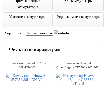
Промышленные
SFP коммутаторы
коммутаторы
Уличные коммутаторы
Управляемые коммутаторы
Сортировка:
Фильтр по параметрам
Производители
Коммутатор Huawei S5735I-
Коммутатор Huawei
ACCORDTEC
(4)
S8U4XN-V2
CloudEngine CE5882-48T4S-B
Advantech
(5)
Allied Telesis
(72)
ATEN
(85)
AVMATRIX
(3)
AXIS
(6)
Beward
(30)
Bosch
(1)
CF Fiberlink
(73)