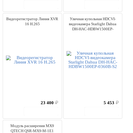
В корзину
В корзину
Видеорегистратор Линия XVR
Уличная купольная HDCVI-
16 H.265
видеокамера Starlight Dahua
DH-HAC-HDBW1500EP-
0360B-S2
23 400
₽
5 453
₽
В корзину
В корзину
Модуль расширения MX9
QTECH QSR-MX9-M-1E1