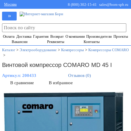
Москва
8 (800) 302-15-41
sales@born-spb.ru
»
Оплата
Доставка
Гарантия
Возврат
О компании
Производители
Проекты
Вакансии
Реквизиты
Контакты
Каталог
>
Электрооборудование
>
Компрессоры
>
Компрессоры COMARO
>
Винтовой компрессор COMARO MD 45 I
Артикул:
200433
Отзывов (0)
В сравнение
В избранное