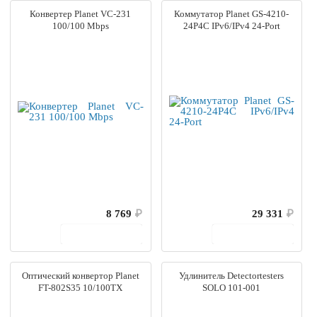
Конвертер Planet VC-231
Коммутатор Planet GS-4210-
100/100 Mbps
24P4C IPv6/IPv4 24-Port
8 769
₽
29 331
₽
В корзину
В корзину
Оптический конвертор Planet
Удлинитель Detectortesters
FT-802S35 10/100TX
SOLO 101-001