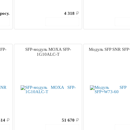
росу.
4 318
₽
ину
В корзину
В 
FP-
SFP-модуль MOXA SFP-
Модуль SFP SNR SFP
1G10ALC-T
414
₽
51 670
₽
ину
В корзину
В 