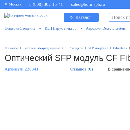
▼ Москва
8 (800) 302-15-41
sales@born-spb.ru
»
Каталог
Видеонаблюдение
ИБП Парус электро
Аэрозоли Detectortesters
Каталог
>
Сетевое оборудование
>
SFP модули
>
SFP модули CF Fiberlink
Оптический SFP модуль CF Fi
Артикул:
228341
Отзывов (0)
В сравнени