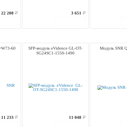
22 208
₽
3 651
₽
корзину
В корзину
+W73-60
SFP-модуль eVidence GL-OT-
Модуль SNR 
SG24SC1-1550-1490
11 233
₽
11 048
₽
корзину
В корзину