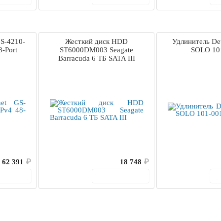
GS-4210-
Жесткий диск HDD
Удлинитель Dete
8-Port
ST6000DM003 Seagate
SOLO 10
Barracuda 6 ТБ SATA III
62 391
₽
18 748
₽
корзину
В корзину