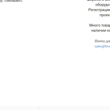
р, самовывоз.
Почта для
sales@bor