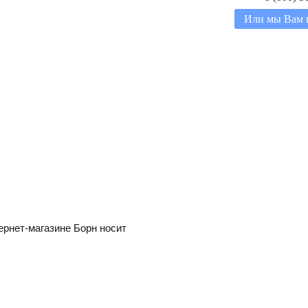
Или мы Вам 
ернет-магазине Борн носит