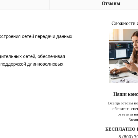
Отзывы
Сложности 
остроения сетей передачи данных
дительных сетей, обеспечивая
с поддержкой длинноволновых
Наши конс
Всегда готовы п
обсчитать сп
ответить н
Звон
БЕСПЛАТНО 
8 (800) 3