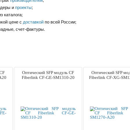
нтрах
производителей
;
ндеры и
проекты
;
з каталога;
зкой цене с
доставкой
по всей России;
ладные, счет-фактуры.
 CF
Оптический SFP модуль CF
Оптический SFP мо
A20
Fiberlink CF-GE-SM1310-20
Fiberlink CF-XG-SM