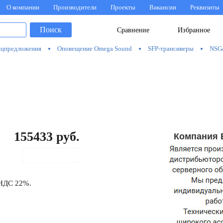
О компании
Производители
Проекты
Вакансии
Реквизиты
Поиск
Сравнение
Избранное
цпредложения
Оповещение Omega Sound
SFP-трансиверы
NSG
155433
руб.
Компания 
В корзину
 НДС 22%.