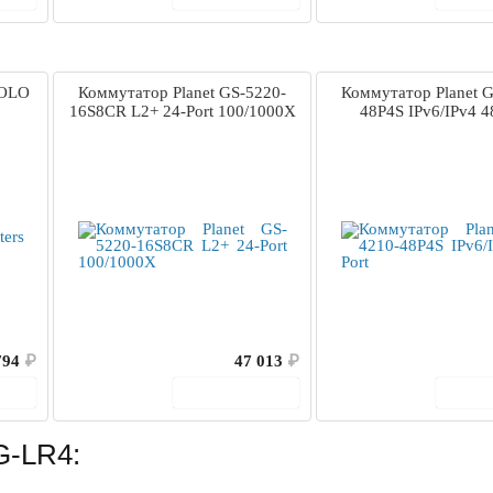
SOLO
Коммутатор Planet GS-5220-
Коммутатор Planet 
16S8CR L2+ 24-Port 100/1000X
48P4S IPv6/IPv4 4
794
₽
47 013
₽
ину
В корзину
В 
G-LR4: