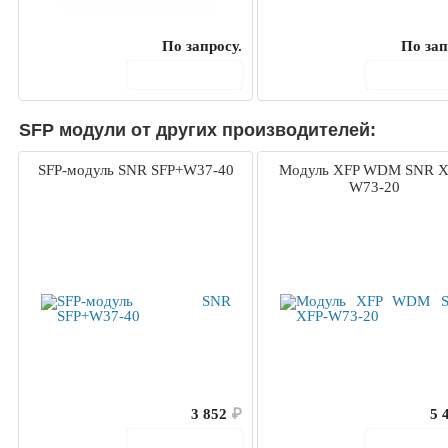
По запросу.
По зап
В корзину
В корз
SFP модули от других производителей:
SFP-модуль SNR SFP+W37-40
Модуль XFP WDM SNR X
W73-20
3 852
₽
5 
В корзину
В корз