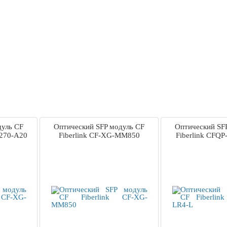
дуль CF
Оптический SFP модуль CF
Оптический SF
1270-A20
Fiberlink CF-XG-MM850
Fiberlink CFQ