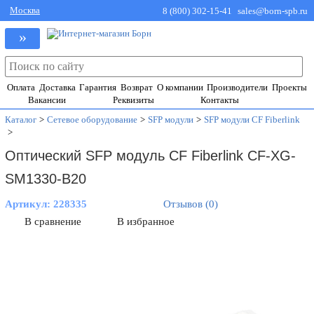
Москва
8 (800) 302-15-41
sales@born-spb.ru
»
Оплата
Доставка
Гарантия
Возврат
О компании
Производители
Проекты
Вакансии
Реквизиты
Контакты
Каталог
>
Сетевое оборудование
>
SFP модули
>
SFP модули CF Fiberlink
>
Оптический SFP модуль CF Fiberlink CF-XG-
SM1330-B20
Артикул:
228335
Отзывов (0)
В сравнение
В избранное