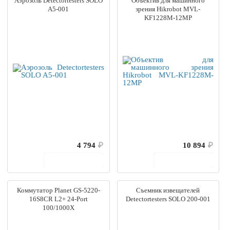
Аэрозоль Detectortesters SOLO
Объектив для машинного
A5-001
зрения Hikrobot MVL-
KF1228M-12MP
4 794
₽
10 894
₽
В корзину
В корзину
Коммутатор Planet GS-5220-
Съемник извещателей
16S8CR L2+ 24-Port
Detectortesters SOLO 200-001
100/1000X