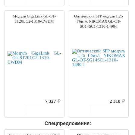
Модуль GigaLink GL-OT-
Оптический SFP модуль 1.25
ST20LC2-1310-CWDM
Гбит/с NIKOMAX GL-OT-
SG14SC1-1310-1490-I
7 327
₽
2 318
₽
В корзину
В корзину
Спецпредложения: