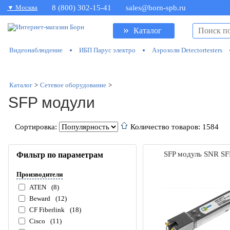
▼ Москва
8 (800) 302-15-41
sales@born-spb.ru
»
Каталог
Видеонаблюдение
ИБП Парус электро
Аэрозоли Detectortesters
Каталог
>
Сетевое оборудование
>
SFP модули
Сортировка:
Количество товаров: 1584
SFP модуль SNR SF
Фильтр по параметрам
Производители
ATEN
(8)
Beward
(12)
CF Fiberlink
(18)
Cisco
(11)