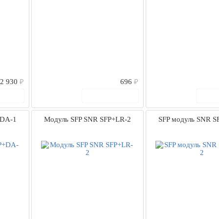
2 930
₽
696
₽
рзину
В корзину
В
+DA-1
Модуль SFP SNR SFP+LR-2
SFP модуль SNR S