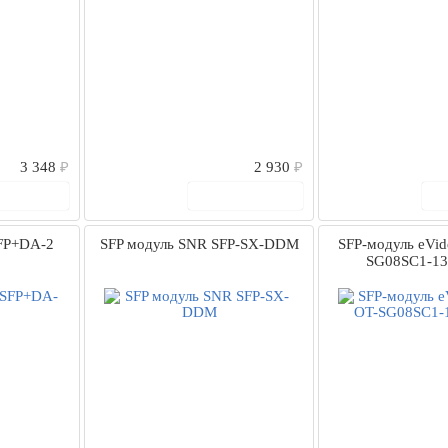
3 348
₽
2 930
₽
 корзину
В корзину
FP+DA-2
SFP модуль SNR SFP-SX-DDM
SFP-модуль eVid
SG08SC1-13