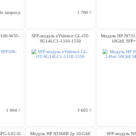
о запросу.
1 700
₽
 корзину
В корзину
P100-W35-
SFP-модуль eVidence GL-OT-
Модуль HP J9731A
SG14LC1-1310-1550
10GbE SFP+
1 004
₽
3 605
₽
 корзину
В корзину
SFG-L02-D
Модуль HP JD368B 2p 10-GbE
SFP-модуль NS