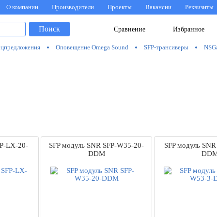
О компании
Производители
Проекты
Вакансии
Реквизиты
Поиск
Сравнение
Избранное
цпредложения
Оповещение Omega Sound
SFP-трансиверы
NSG
P-LX-20-
SFP модуль SNR SFP-W35-20-
SFP модуль SNR
DDM
DD