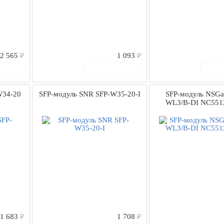
2 565
₽
1 093
₽
рзину
В корзину
В
W34-20
SFP-модуль SNR SFP-W35-20-I
SFP-модуль NSGa
WL3/B-DI NC551
1 683
₽
1 708
₽