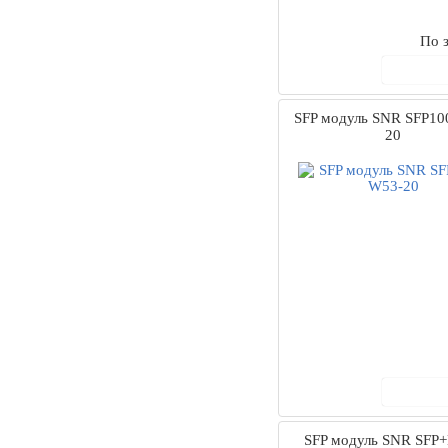
По з
В ко
SFP модуль SNR SFP10
20
В ко
SFP модуль SNR SFP