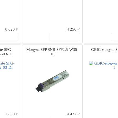
8 020
₽
4 256
₽
 корзину
В корзину
te SFG-
Модуль SFP SNR SFP2.5-W35-
GBIC-модуль 
2-03-DI
10
2 800
₽
4 427
₽