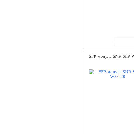
В ко
SFP-модуль SNR SFP-