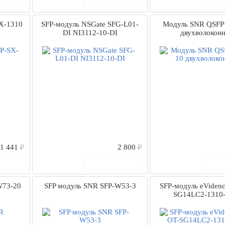
X-1310
SFP-модуль NSGate SFG-L01-
Модуль SNR QSFP
DI NI3112-10-DI
двухволокон
1 441
₽
2 800
₽
рзину
В корзину
В
W73-20
SFP модуль SNR SFP-W53-3
SFP-модуль eViden
SG14LC2-1310