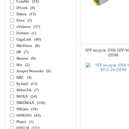
ComNet
(53)
D-Link
(4)
Dahua
(15)
Eltex
(5)
eVidence
(37)
Fortinet
(1)
В ко
GigaLink
(40)
HikVision
(8)
SFP модуль SNR SFP-W
HP
(7)
DDM
Huawei
(9)
Idis
(2)
Juniper Networks
(9)
KBC
(4)
Kyland
(13)
MikroTik
(7)
MOXA
(34)
NIKOMAX
(226)
NSGate
(19)
OSNOVO
(43)
Planet
(1)
QTECH
(152)
В ко