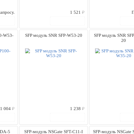
апросу.
1 521
₽
П
рзину
В корзину
В
0-W53-
SFP модуль SNR SFP-W53-20
SFP модуль SNR SF
20
1 004
₽
1 238
₽
рзину
В корзину
В
+DA-5
SFP-модуль NSGate SFT-C11-I
SFP-модуль NSGate 