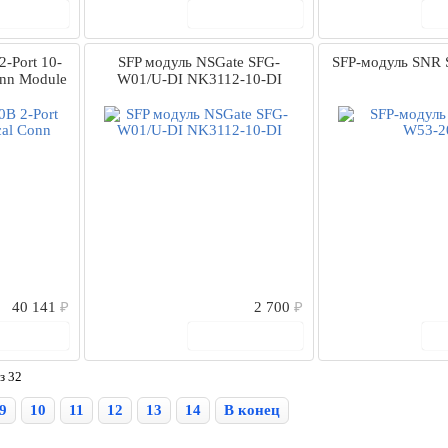
 корзину
В корзину
-Port 10-
SFP модуль NSGate SFG-
SFP-модуль SNR 
nn Module
W01/U-DI NK3112-10-DI
40 141
₽
2 700
₽
 корзину
В корзину
з 32
9
10
11
12
13
14
В конец