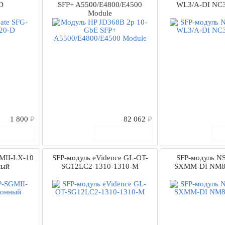
D
SFP+ A5500/E4800/E4500
WL3/A-DI NC3
Module
1 800
₽
82 062
₽
 корзину
В корзину
MII-LX-10
SFP-модуль eVidence GL-OT-
SFP-модуль NS
ный
SG12LC2-1310-1310-M
SXMM-DI NM8