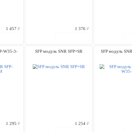
1 457
₽
1 376
₽
 корзину
В корзину
P-W35-3-
SFP модуль SNR SFP+SR
SFP модуль SN
1 295
₽
1 254
₽
 корзину
В корзину