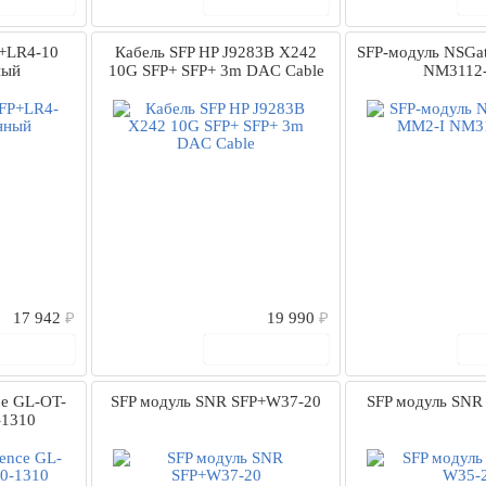
+LR4-10
Кабель SFP HP J9283B X242
SFP-модуль NSGa
ный
10G SFP+ SFP+ 3m DAC Cable
NM3112-
17 942
₽
19 990
₽
 корзину
В корзину
ce GL-OT-
SFP модуль SNR SFP+W37-20
SFP модуль SNR
-1310