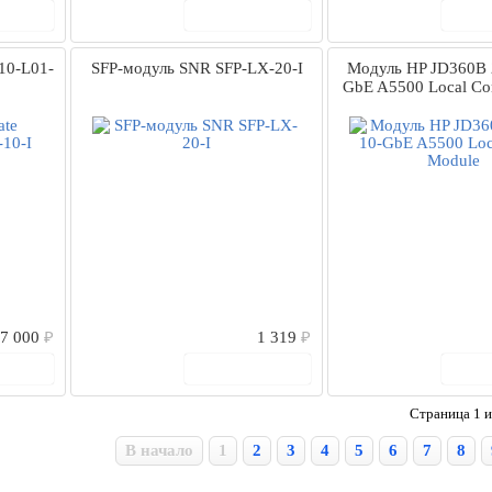
рзину
В корзину
В
10-L01-
SFP-модуль SNR SFP-LX-20-I
Модуль HP JD360B 2
GbE A5500 Local Co
7 000
₽
1 319
₽
рзину
В корзину
В
Страница 1 и
В начало
1
2
3
4
5
6
7
8