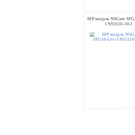
В ко
SFP модуль NSGate SFG
I NS3110-10-I
В ко