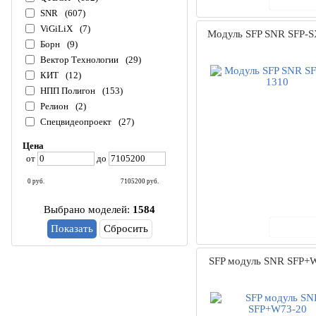
SNR
(607)
ViGiLiX
(7)
Модуль SFP SNR SFP-S
Борн
(9)
Вектор Технологии
(29)
КИТ
(12)
НПП Полигон
(153)
Релион
(2)
Спецвидеопроект
(27)
Цена
от
до
0
руб.
7105200
руб.
Выбрано моделей:
1584
В ко
Сбросить
SFP модуль SNR SFP+