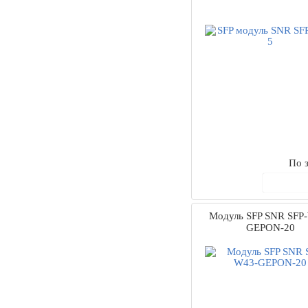
По з
В ко
Модуль SFP SNR SFP
GEPON-20