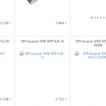
2 120
₽
1 084
₽
рзину
В корзину
В
53-20-
SFP модуль SNR SFP+LR-10
SFP модуль SNR SF
DDM
1 538
₽
2 752
₽
рзину
В корзину
В