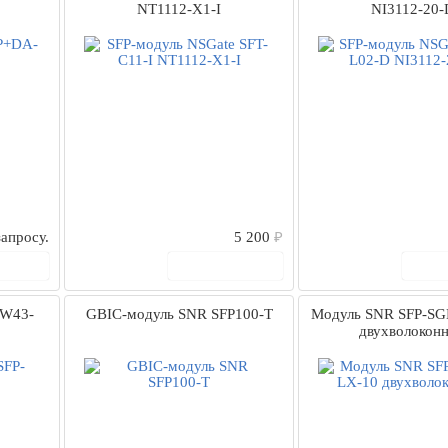
NT1112-X1-I
NI3112-20-
апросу.
5 200
₽
рзину
В корзину
В
-W43-
GBIC-модуль SNR SFP100-T
Модуль SNR SFP-SG
двухволокон