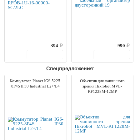
394
₽
990
₽
В корзину
В корзину
Спецпредложения:
Коммутатор Planet IGS-5225-
Объектив для машинного
8P4S IP30 Industrial L2+/L4
зрения Hikrobot MVL-
KF1228M-12MP