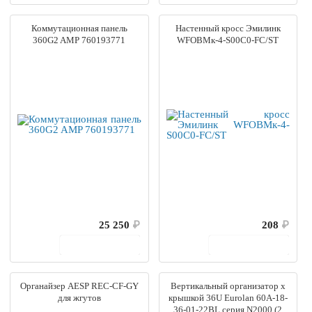
Коммутационная панель
Настенный кросс Эмилинк
360G2 AMP 760193771
WFOBMк-4-S00C0-FC/ST
25 250
₽
208
₽
В корзину
В корзину
Органайзер AESP REC-CF-GY
Вертикальный организатор x
для жгутов
крышкой 36U Eurolan 60A-18-
36-01-22BL серия N2000 (2