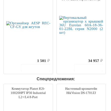
шт)
1 501
₽
34 957
₽
В корзину
В корзину
Спецпредложения:
Коммутатор Planet IGS-
Настенный кронштейн
10020HPT IP30 Industrial
HikVision DS-1701ZJ
L2+/L4 8-Port