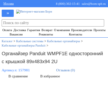
Москва
8 (800) 302-15-41
sales@born-spb.ru
»
Оплата
Доставка
Гарантия
Возврат
О компании
Производители
Проекты
Вакансии
Реквизиты
Контакты
Каталог
>
Кабельные системы
>
Кабельные органайзеры
>
Кабельные органайзеры Panduit
>
Органайзер Panduit WMPF1E односторонний
с крышкой 89х483х94 2U
Артикул:
157981
Отзывов (0)
В сравнение
В избранное