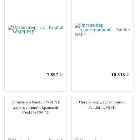
7 897
₽
10 518
₽
В корзину
В корзину
Органайзер Panduit WMP1E
Органайзер двусторонний
двусторонний с крышкой
Panduit CMPH1
89х483х226 2U