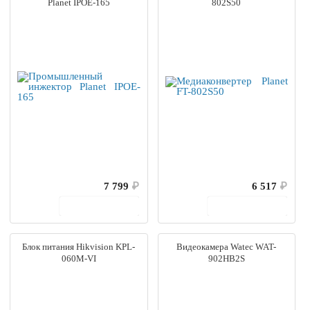
Planet IPOE-165
802S50
7 799
₽
6 517
₽
В корзину
В корзину
Блок питания Hikvision KPL-
Видеокамера Watec WAT-
060M-VI
902HB2S