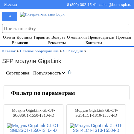
Москва
8 (800) 302-15-41
sales@born-spb.ru
»
Оплата
Доставка
Гарантия
Возврат
О компании
Производители
Проекты
Вакансии
Реквизиты
Контакты
Каталог
>
Сетевое оборудование
>
SFP модули
>
SFP модули GigaLink
Сортировка:
Фильтр по параметрам
Производители
Модуль GigaLink GL-OT-
Модуль GigaLink GL-OT-
ATEN
(8)
SG08SC1-1550-1310-I-D
SG14LC1-1310-1550-I-D
Beward
(12)
CF Fiberlink
(18)
Cisco
(11)