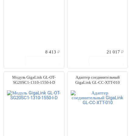
8 413
₽
21 017
₽
В корзину
В корзину
Модуль GigaLink GL-OT-
Адаптер соединительный
SG20SC1-1310-1550-I-D
GigaLink GL-CC-XTT-010