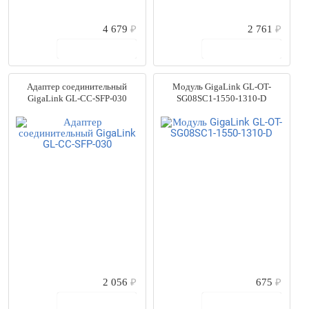
4 679
₽
2 761
₽
В корзину
В корзину
Адаптер соединительный
Модуль GigaLink GL-OT-
GigaLink GL-CC-SFP-030
SG08SC1-1550-1310-D
2 056
₽
675
₽
В корзину
В корзину