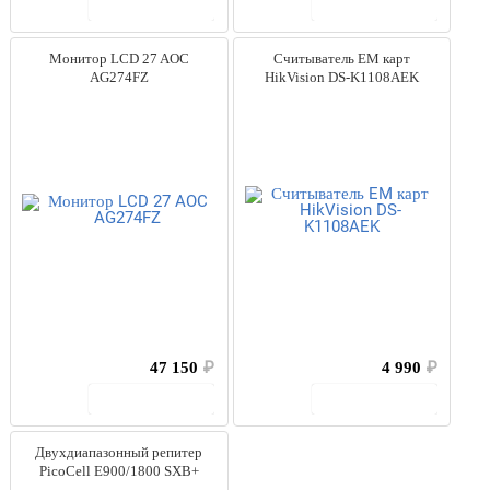
В корзину
В корзину
Монитор LCD 27 AOC
Считыватель EM карт
AG274FZ
HikVision DS-K1108AEK
47 150
₽
4 990
₽
В корзину
В корзину
Двухдиапазонный репитер
PicoCell E900/1800 SXB+