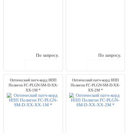
LC/ST
(13)
SC/ST
(7)
ST/ST
(9)
SC/LC
(24)
SC/SC
(23)
Выбрано моделей:
1103
Сбросить
По запросу.
По запросу.
В корзину
В корзину
Оптический патч-корд НПП
Оптический патч-корд НПП
Полигон FC-PLGN-SM-D-XX-
Полигон FC-PLGN-SM-D-XX-
XX-1M *
XX-2M *