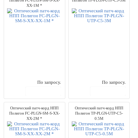
Полигон FC-PLGN-SM-S-XX-
Полигон TP-PLGN-UTP-C5-3M
Ubiquiti
(7)
XX-1M *
НПП Полигон
(18)
Эмилинк
(46)
Цена
от
до
0
руб.
80467
руб.
Толщина волокна
50/125
(73)
62.5/125
(31)
9/125
(33)
По запросу.
По запросу.
В корзину
В корзину
Тип кабеля
Дуплексные
(135)
Многомодовые
(1)
Оптический патч-корд НПП
Оптический патч-корд НПП
Одномодовые
(5)
Полигон FC-PLGN-SM-S-XX-
Полигон TP-PLGN-UTP-C5-
XX-2M *
0.5M
Симплексные
(1)
Оптические разъемы
LC/LC
(26)