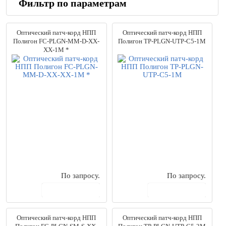
Фильтр по параметрам
Производители
Оптический патч-корд НПП
Оптический патч-корд НПП
AESP
(32)
Полигон FC-PLGN-MM-D-XX-
Полигон TP-PLGN-UTP-C5-1M
AMP Netconnect
(164)
XX-1M *
Cabeus
(105)
Datarex
(204)
EcoRouter
(1)
Eurolan
(138)
ExeGate
(10)
Huawei
(10)
Hyperline
(104)
Lazso
(9)
MikroTik
(3)
NIKOMAX
(49)
NSGate
(8)
По запросу.
По запросу.
Panduit
(6)
В корзину
В корзину
Premium-Line
(26)
QTECH
(37)
SNR
(125)
Оптический патч-корд НПП
Оптический патч-корд НПП
Teleste
(1)