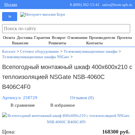
Москва
8 (800) 302-15-41
sales@born-spb.ru
»
Оплата
Доставка
Гарантия
Возврат
О компании
Производители
Проекты
Вакансии
Реквизиты
Контакты
Каталог
>
Сетевое оборудование
>
Телекоммуникационные шкафы
>
Телекоммуникационные шкафы NSGate
>
Всепогодный монтажный шкаф 400x600x210 с
теплоизоляцией NSGate NSB-4060C
B406C4F0
Артикул:
258729
Отзывов (0)
В сравнение
В избранное
Цена:
168300
руб.