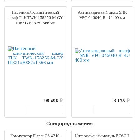
Настенный климатический
Антивандальный шкаф SNR
шкаф TLK TWK-158256-M-GY
VPC-046040-R 4U 400 мм
Ш821хВ882хГ566 мм
98 496
₽
3 175
₽
В корзину
В корзину
Спецпредложения:
Коммутатор Planet GS-4210-
Интерфейсный модуль BOSCH