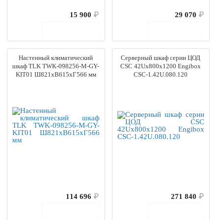
15 900
₽
29 070
₽
В корзину
В корзину
Настенный климатический
Серверный шкаф серии ЦОД
шкаф TLK TWK-098256-M-GY-
CSC 42Ux800x1200 Engibox
KIT01 Ш821хВ615хГ566 мм
CSC-1.42U.080.120
114 696
₽
271 840
₽
В корзину
В корзину