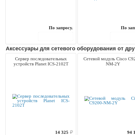
По запросу.
По зап
В корзину
В корз
Аксессуары для сетевого оборудования от дру
Сервер последовательных
Сетевой модуль Cisco C9
устройств Planet ICS-2102T
NM-2Y
14 325
₽
94 