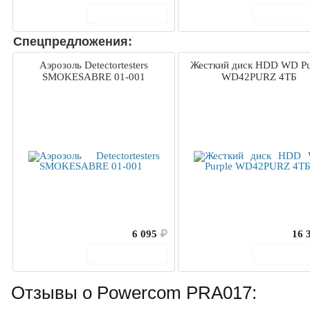
В корзину
В корз
Спецпредложения:
Аэрозоль Detectortesters
Жесткий диск HDD WD Pu
SMOKESABRE 01-001
WD42PURZ 4ТБ
6 095
₽
16 
В корзину
В корз
Отзывы о Powercom PRA017: