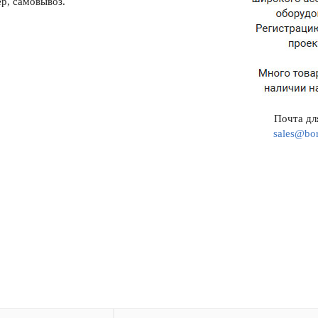
р, самовывоз.
Почта для
sales@bor