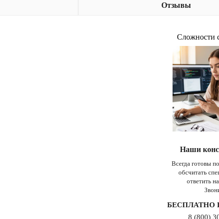
Отзывы
Сложности 
Наши конс
Всегда готовы п
обсчитать сп
ответить н
Звон
БЕСПЛАТНО 
8 (800) 3