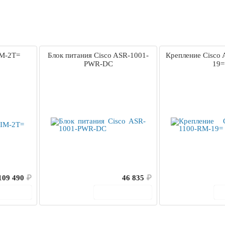
IM-2T=
Блок питания Cisco ASR-1001-
Крепление Cisco
PWR-DC
19=
109 490
₽
46 835
₽
корзину
В корзину