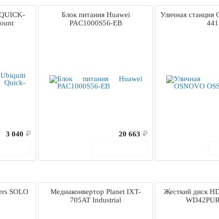
 QUICK-
Блок питания Huawei
Уличная станция
ount
PAC1000S56-EB
441
3 040
₽
20 663
₽
корзину
В корзину
ters SOLO
Медиаконвертор Planet IXT-
Жесткий диск H
705AT Industrial
WD42PUR