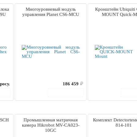
лока
Многоуровневый модуль
Кронштейн Ubiquiti
 9U
управления Planet CS6-MCU
MOUNT Quick-M
росу.
186 459
₽
ину
В корзину
В 
OSCH
Промышленная матричная
Комплект Detectortes
камера Hikrobot MV-CA023-
814-101
10GC