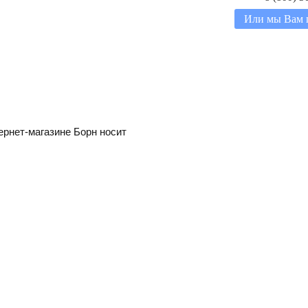
Или мы Вам 
ернет-магазине Борн носит