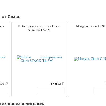
от Cisco:
sco
Кабель стекирования Cisco
Модуль Cisco C-N
STACK-T4-3M
650
₽
17 032
₽
ину
В корзину
В 
гих производителей: