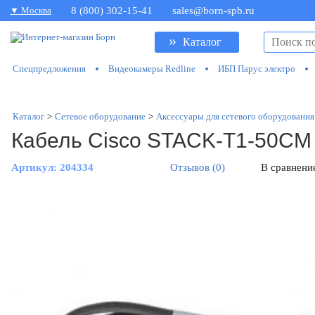
▼ Москва
8 (800) 302-15-41
sales@born-spb.ru
»
Каталог
Спецпредложения
Видеокамеры Redline
ИБП Парус электро
Каталог
>
Сетевое оборудование
>
Аксессуары для сетевого оборудования
Кабель Cisco STACK-T1-50CM 
Артикул:
204334
Отзывов (0)
В сравнени