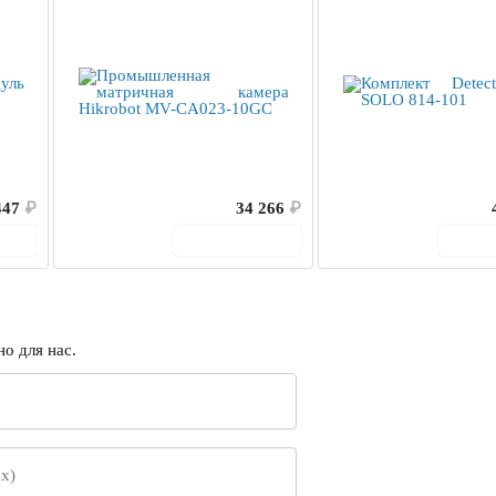
447
₽
34 266
₽
ину
В корзину
В 
о для нас.