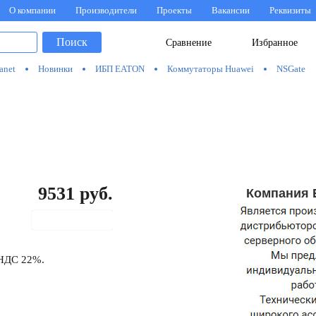
О компании
Производители
Проекты
Вакансии
Реквизиты
Поиск
Сравнение
Избранное
anet
Новинки
ИБП EATON
Коммутаторы Huawei
NSGate
9531
руб.
Компания 
В корзину
 НДС 22%.