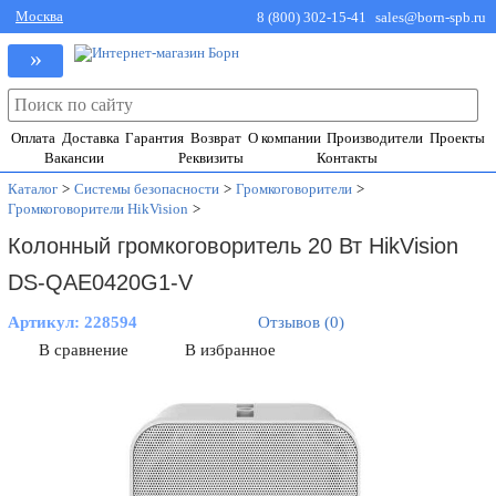
Москва
8 (800) 302-15-41
sales@born-spb.ru
»
Оплата
Доставка
Гарантия
Возврат
О компании
Производители
Проекты
Вакансии
Реквизиты
Контакты
Каталог
>
Системы безопасности
>
Громкоговорители
>
Громкоговорители HikVision
>
Колонный громкоговоритель 20 Вт HikVision
DS-QAE0420G1-V
Артикул:
228594
Отзывов (0)
В сравнение
В избранное