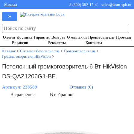
Москва
8 (800) 302-15-41
sales@born-spb.ru
»
Оплата
Доставка
Гарантия
Возврат
О компании
Производители
Проекты
Вакансии
Реквизиты
Контакты
Каталог
>
Системы безопасности
>
Громкоговорители
>
Громкоговорители HikVision
>
Потолочный громкоговоритель 6 Вт HikVision
DS-QAZ1206G1-BE
Артикул:
228589
Отзывов (0)
В сравнение
В избранное