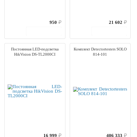
950
₽
21 602
₽
В корзину
В корзину
Постоянная LED-подсветка
Комплект Detectortesters SOLO
HikVision DS-TL2000CI
814-101
16 999
₽
406 333
₽