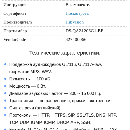
Инструкция
В комплекте.
Сертификат
Посмотреть
Производитель
HikVision
Партнамбер
DS-QAZ1206G1-BE
VendorCode
327400066
Технические характеристики:
Поддержка аудиокодеков G.711u, G.711 A-law,
форматов MP3, WAV.
Громкость — 100 дБ.
Мощность — 6 Вт.
Диапазон звуковых частот — 300 ~ 15 000 Гц.
Трансляция — по расписанию, прямая, экстренная.
Синтез речи (английский).
Протоколы — HTTP, HTTPS, SIP, SSL/TLS, DNS, NTP,
TCP, UDP, IGMP, ICMP, DHCP, ARP, SSH.
Битрейт: G.711u, G.711 A-law — 64 кбит/с, MP3 — 128