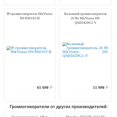
IP-громкоговоритель HikVision
Колонный громкоговоритель
DS-PA0103-B
20 Вт HikVision DS-
QAE0420G1-V
65 690
₽
11 990
₽
В корзину
В корзину
Громкоговорители от других производителей:
Громкоговоритель APart
Мегафон TOA ER-2215 EU