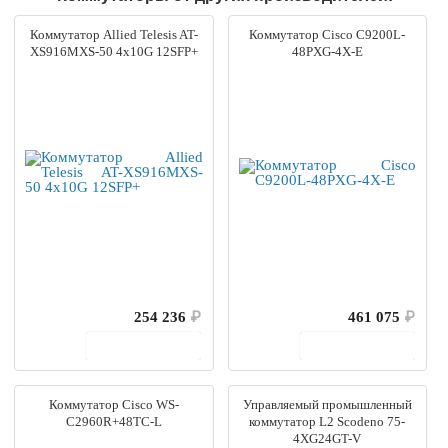
Коммутатор Allied Telesis AT-
Коммутатор Cisco C9200L-
XS916MXS-50 4x10G 12SFP+
48PXG-4X-E
254 236
₽
461 075
₽
В корзину
В корзину
Коммутатор Cisco WS-
Управляемый промышленный
C2960R+48TC-L
коммутатор L2 Scodeno 75-
4XG24GT-V