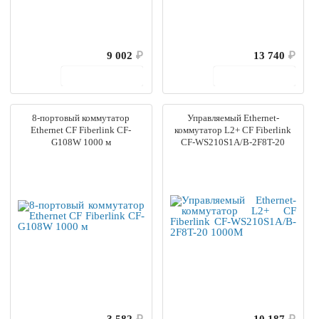
9 002
₽
13 740
₽
В корзину
В корзину
8-портовый коммутатор
Управляемый Ethernet-
Ethernet CF Fiberlink CF-
коммутатор L2+ CF Fiberlink
G108W 1000 м
CF-WS210S1A/B-2F8T-20
1000M
3 582
₽
10 187
₽