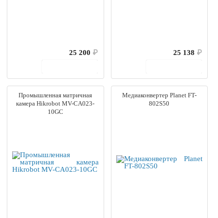
25 200
₽
25 138
₽
В корзину
В корзину
Промышленная матричная
Медиаконвертер Planet FT-
камера Hikrobot MV-CA023-
802S50
10GC