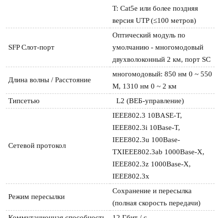
T: Cat5e или более поздняя 
версия UTP (≤100 метров)
Оптический модуль по 
SFP Слот-порт
умолчанию - многомодовый 
двухволоконный 2 км, порт SC
многомодовый: 850 нм 0 ~ 550 
Длина волны / Расстояние
М, 1310 нм 0 ~ 2 км
Типсетью
  L2 (ВЕБ-управление)
IEEE802.3 10BASE-T, 
IEEE802.3i 10Base-T, 
IEEE802.3u 100Base-
Сетевой протокол
TXIEEE802.3ab 1000Base-X, 
IEEE802.3z 1000Base-X, 
IEEE802.3x
Сохранение и пересылка 
Режим пересылки
(полная скорость передачи)
Коммутационная способность
12 Гбит / с