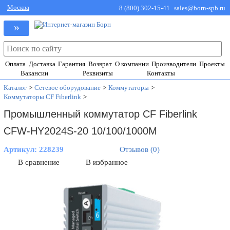
Москва
8 (800) 302-15-41
sales@born-spb.ru
»
Оплата
Доставка
Гарантия
Возврат
О компании
Производители
Проекты
Вакансии
Реквизиты
Контакты
Каталог
>
Сетевое оборудование
>
Коммутаторы
>
Коммутаторы CF Fiberlink
>
Промышленный коммутатор CF Fiberlink
CFW-HY2024S-20 10/100/1000M
Артикул:
228239
Отзывов (0)
В сравнение
В избранное