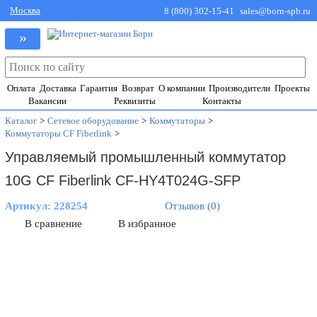
Москва
8 (800) 302-15-41
sales@born-spb.ru
»
Оплата
Доставка
Гарантия
Возврат
О компании
Производители
Проекты
Вакансии
Реквизиты
Контакты
Каталог
>
Сетевое оборудование
>
Коммутаторы
>
Коммутаторы CF Fiberlink
>
Управляемый промышленный коммутатор
10G CF Fiberlink CF-HY4T024G-SFP
Артикул:
228254
Отзывов (0)
В сравнение
В избранное