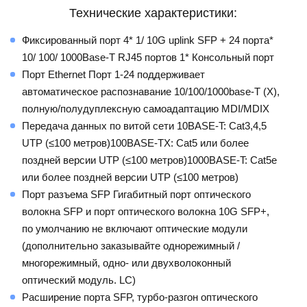
Технические характеристики:
Фиксированный порт 4* 1/ 10G uplink SFP + 24 порта*
10/ 100/ 1000Base-T RJ45 портов 1* Консольный порт
Порт Ethernet Порт 1-24 поддерживает
автоматическое распознавание 10/100/1000base-T (X),
полную/полудуплексную самоадаптацию MDI/MDIX
Передача данных по витой сети 10BASE-T: Cat3,4,5
UTP (≤100 метров)100BASE-TX: Cat5 или более
поздней версии UTP (≤100 метров)1000BASE-T: Cat5e
или более поздней версии UTP (≤100 метров)
Порт разъема SFP Гигабитный порт оптического
волокна SFP и порт оптического волокна 10G SFP+,
по умолчанию не включают оптические модули
(дополнительно заказывайте однорежимный /
многорежимный, одно- или двухволоконный
оптический модуль. LC)
Расширение порта SFP, турбо-разгон оптического