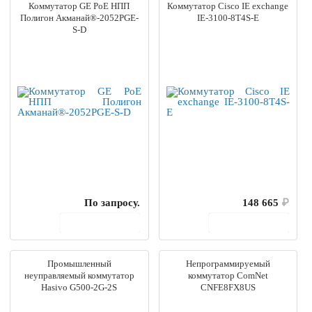
Коммутатор GE PoE НПП
Коммутатор Cisco IE exchange
Полигон Акманай®-2052PGE-
IE-3100-8T4S-E
S-D
По запросу.
148 665
₽
В корзину
В корзину
Промышленный
Непрограммируемый
неуправляемый коммутатор
коммутатор ComNet
Hasivo G500-2G-2S
CNFE8FX8US