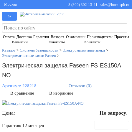
Москва
8 (800) 302-15-41
sales@born-spb.ru
»
Оплата
Доставка
Гарантия
Возврат
О компании
Производители
Проекты
Вакансии
Реквизиты
Контакты
Каталог
>
Системы безопасности
>
Электромагнитные замки
>
Электромагнитные замки Faseen
>
Электрическая защелка Faseen FS-ES150A-
NO
Артикул:
228218
Отзывов (0)
В сравнение
В избранное
Цена:
По запросу.
В корзину
Гарантия: 12 месяцев