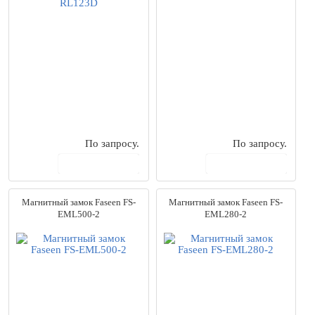
Dahua
(12)
Dwell
(14)
Ebelco
(32)
Faseen
(19)
Giraffe
(18)
HikVision
(9)
IronLogic
(4)
Novicam
(6)
Optimus
(4)
По запросу.
По запросу.
PERCo
(6)
В корзину
В корзину
Quhwa
(24)
Samsung
(32)
Secukey
(13)
Магнитный замок Faseen FS-
Магнитный замок Faseen FS-
Smartec
(59)
EML500-2
EML280-2
Tantos
(1)
Trudian
(12)
Ubiquiti
(2)
Бастион
(26)
Магнито-Контакт
(47)
Цена