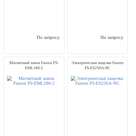
от
до
0
руб.
57682
руб.
Выбрано моделей:
471
По запросу.
По запросу.
Сбросить
В корзину
В корзину
Магнитный замок Faseen FS-
Электрическая защелка Faseen
EML180-2
FS-ES250A-NC