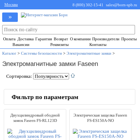
Москва
8 (800) 302-15-41
sales@born-spb.ru
»
Оплата
Доставка
Гарантия
Возврат
О компании
Производители
Проекты
Вакансии
Реквизиты
Контакты
Каталог
>
Системы безопасности
>
Электромагнитные замки
>
Электромагнитные замки Faseen
Сортировка:
Фильтр по параметрам
Производители
Двухцилиндровый ободной
Электрическая защелка Faseen
ACCORDTEC
(80)
замок Faseen FS-RL123D
FS-ES150A-NO
Alarmico
(43)
Beward
(3)
CAME
(5)