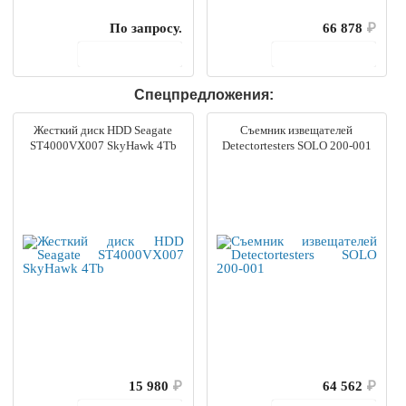
По запросу.
66 878
₽
В корзину
В корзину
Спецпредложения:
Жесткий диск HDD Seagate
Съемник извещателей
ST4000VX007 SkyHawk 4Tb
Detectortesters SOLO 200-001
15 980
₽
64 562
₽