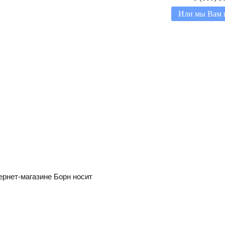
Или мы Вам 
ернет-магазине Борн носит