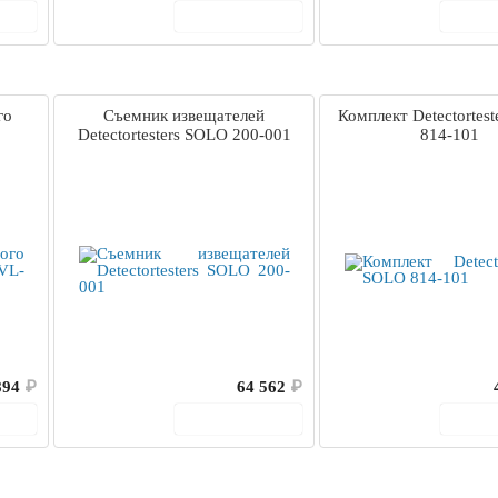
ину
В корзину
В 
го
Съемник извещателей
Комплект Detectortes
Detectortesters SOLO 200-001
814-101
894
₽
64 562
₽
ину
В корзину
В 