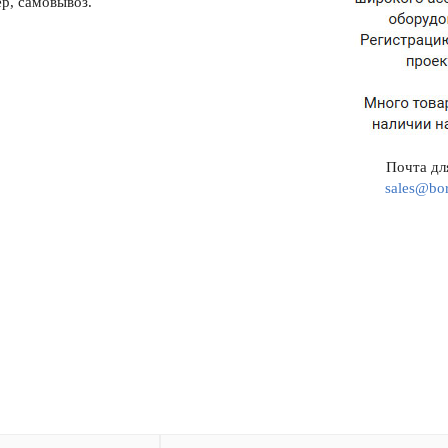
р, самовывоз.
Почта для
sales@bor