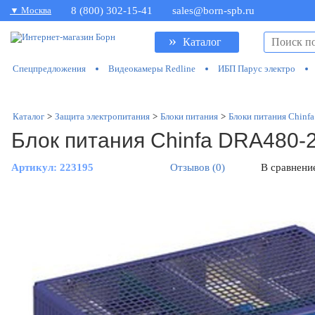
▼ Москва
8 (800) 302-15-41
sales@born-spb.ru
»
Каталог
Спецпредложения
Видеокамеры Redline
ИБП Парус электро
Каталог
>
Защита электропитания
>
Блоки питания
>
Блоки питания Chinfa
Блок питания Chinfa DRA480-
Артикул:
223195
Отзывов (0)
В сравнени