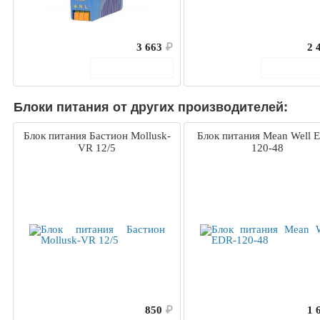
3 663
₽
2 
В корзину
В корз
Блоки питания от других производителей:
Блок питания Бастион Mollusk-
Блок питания Mean Well 
VR 12/5
120-48
850
₽
1 