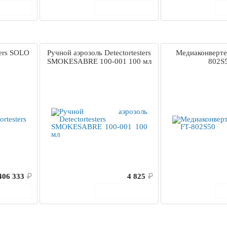
корзину
В корзину
ters SOLO
Ручной аэрозоль Detectortesters
Медиаконвертер
SMOKESABRE 100-001 100 мл
802S
406 333
₽
4 825
₽
корзину
В корзину