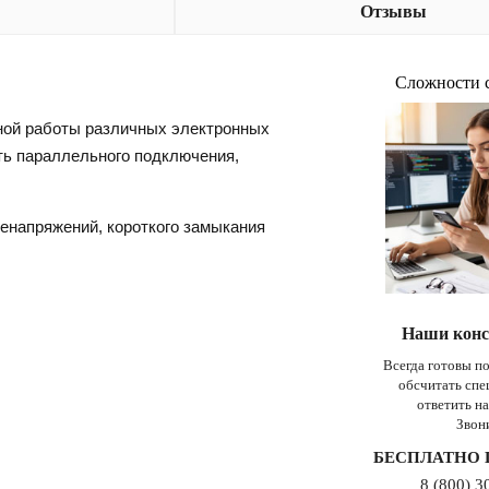
Отзывы
Сложности 
ьной работы различных электронных
ть параллельного подключения,
ренапряжений, короткого замыкания
Наши конс
Всегда готовы п
обсчитать сп
ответить н
Звон
БЕСПЛАТНО 
8 (800) 3