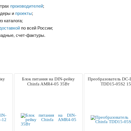
нтрах
производителей
;
ндеры и
проекты
;
з каталога;
доставкой
по всей России;
ладные, счет-фактуры.
йку
Блок питания на DIN-рейку
Преобразователь DC-
Chinfa AMR4-05 35Вт
TDD15-05S2 1