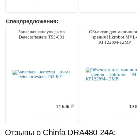
В корзину
В корз
Спецпредложения:
Запасная капсула дыма
Объектив для машинно
Detectortesters TS3-001
зрения Hikrobot MVL-
KF1228M-12MP
14 636
₽
10 
В корзину
В корз
Отзывы о Chinfa DRA480-24A: