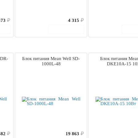
473
₽
4 315
₽
ину
В корзину
В 
EDR-
Блок питания Mean Well SD-
Блок питания Mean
1000L-48
DKE10A-15 10
682
₽
19 863
₽