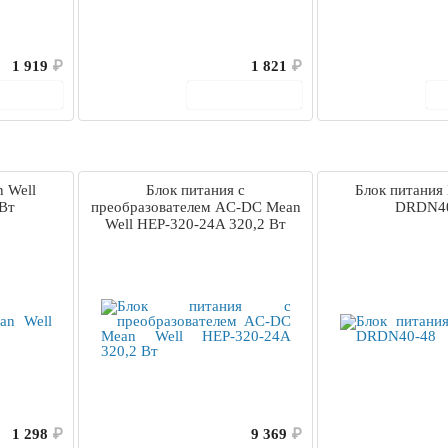
1 919
₽
1 821
₽
корзину
В корзину
 Well
Блок питания с
Блок питания
Вт
преобразователем AC-DC Mean
DRDN40
Well HEP-320-24A 320,2 Вт
1 298
₽
9 369
₽