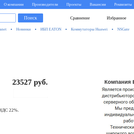
О компании
Производители
Проекты
Вакансии
Реквизиты
Поиск
Сравнение
Избранное
anet
Новинки
ИБП EATON
Коммутаторы Huawei
NSGate
23527
руб.
Компания 
В корзину
 НДС 22%.