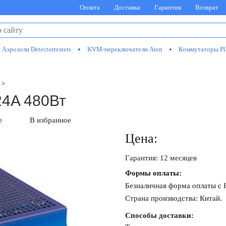
Оплата
Доставка
Гарантия
Возврат
Аэрозоли Detectortesters
KVM-переключатели Aten
Коммутаторы Pl
>
24A 480Вт
е
В избранное
Цена:
Гарантия: 12 месяцев
Формы оплаты:
Безналичная форма оплаты с
Страна производства: Китай.
Способы доставки: