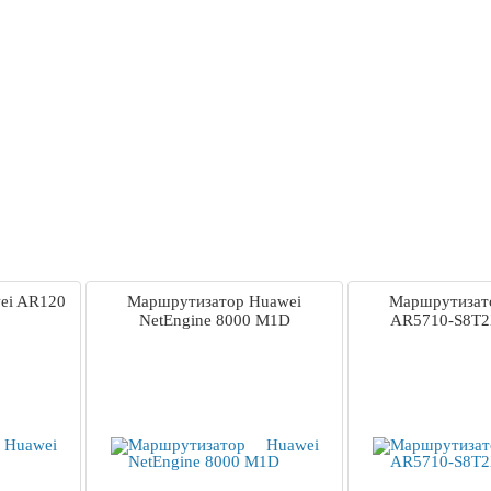
ei AR120
Маршрутизатор Huawei
Маршрутизат
NetEngine 8000 M1D
AR5710-S8T