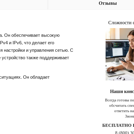
Отзывы
Сложности 
а. Он обеспечивает высокую
4 и IPv6, что делает его
 настройки и управления сетью. С
е устройство также поддерживает
 ситуациях. Он обладает
Наши конс
Всегда готовы п
обсчитать сп
ответить н
Звон
БЕСПЛАТНО 
8 (800) 3