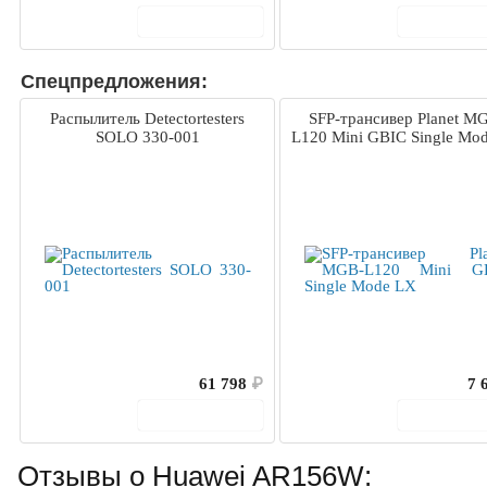
В корзину
В корз
Спецпредложения:
Распылитель Detectortesters
SFP-трансивер Planet M
SOLO 330-001
L120 Mini GBIC Single Mo
61 798
₽
7 
В корзину
В корз
Отзывы о Huawei AR156W: