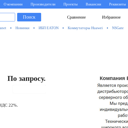
О компании
Производители
Проекты
Вакансии
Реквизиты
Поиск
Сравнение
Избранное
anet
Новинки
ИБП EATON
Коммутаторы Huawei
NSGate
По запросу.
Компания 
В корзину
 НДС 22%.