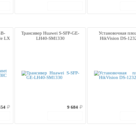
ину
В корзину
В 
GB-
Трансивер Huawei S-SFP-GE-
Установочная пло
de LX
LH40-SM1330
HikVision DS-123
654
₽
9 684
₽
ину
В корзину
В 