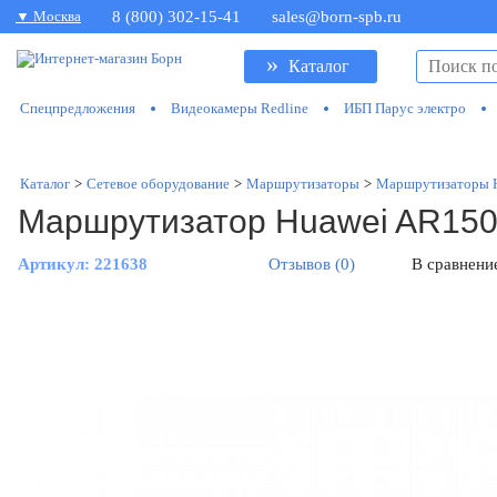
▼ Москва
8 (800) 302-15-41
sales@born-spb.ru
»
Каталог
Спецпредложения
Видеокамеры Redline
ИБП Парус электро
Каталог
>
Сетевое оборудование
>
Маршрутизаторы
>
Маршрутизаторы 
Маршрутизатор Huawei AR15
Артикул:
221638
Отзывов (0)
В сравнени