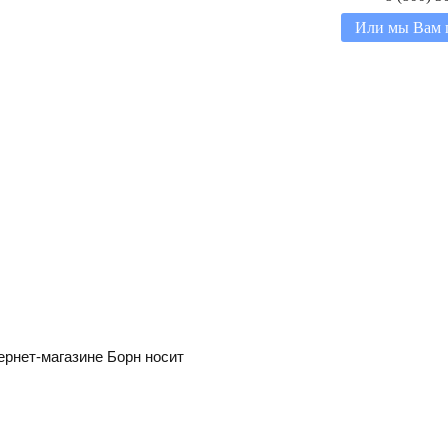
Или мы Вам 
ернет-магазине Борн носит