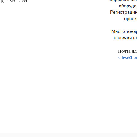
р, самовывоз.
Почта для
sales@bor