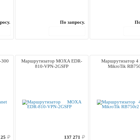
росу.
По запросу.
По
ину
В корзину
В 
-300
Маршрутизатор MOXA EDR-
Маршрутизатор 4 
810-VPN-2GSFP
MikroTik RB75
125
₽
137 271
₽