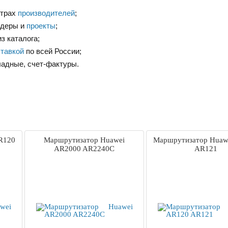
нтрах
производителей
;
ндеры и
проекты
;
з каталога;
тавкой
по всей России;
ладные, счет-фактуры.
R120
Маршрутизатор Huawei
Маршрутизатор Huaw
AR2000 AR2240C
AR121