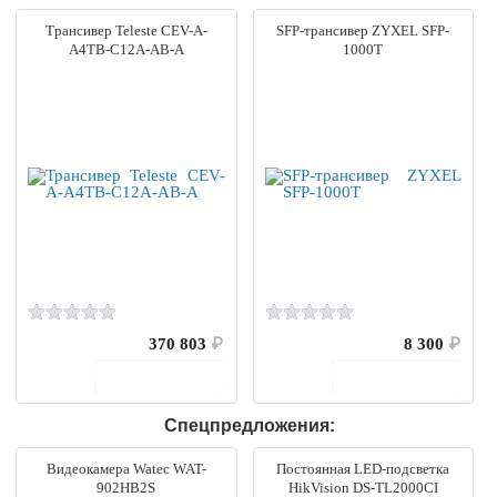
Трансивер Teleste CEV-A-
SFP-трансивер ZYXEL SFP-
A4TB-C12A-AB-A
1000T
370 803
₽
8 300
₽
В корзину
В корзину
Спецпредложения:
Видеокамера Watec WAT-
Постоянная LED-подсветка
902HB2S
HikVision DS-TL2000CI