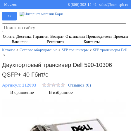
Москва
8 (800) 302-15-41
sales@born-spb.ru
»
Оплата
Доставка
Гарантия
Возврат
О компании
Производители
Проекты
Вакансии
Реквизиты
Контакты
Каталог
>
Сетевое оборудование
>
SFP-трансиверы
>
SFP-трансиверы Dell
>
Двухпортовый трансивер Dell 590-10306
QSFP+ 40 Гбит/с
Артикул:
212093
Отзывов (0)
В сравнение
В избранное