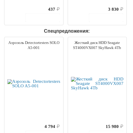
437
₽
3 830
₽
В корзину
В корзину
Спецпредложения:
Аэрозоль Detectortesters SOLO
Жесткий диск HDD Seagate
A5-001
ST4000VX007 SkyHawk 4Tb
4 794
₽
15 980
₽