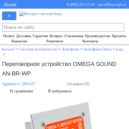
Москва
8 (800) 302-15-41
sales@born-spb.ru
»
Оплата
Доставка
Гарантия
Возврат
О компании
Производители
Проекты
Вакансии
Реквизиты
Контакты
Каталог
>
Системы безопасности
>
Домофоны
>
Домофоны Омега Саунд
>
Переговорное устройство OMEGA SOUND
AN-BR-WP
Артикул:
205427
Отзывов (0)
В сравнение
В избранное