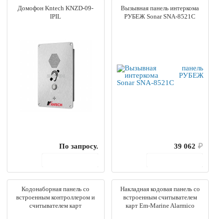
Домофон Kntech KNZD-09-
Вызывная панель интеркома
IPIL
РУБЕЖ Sonar SNA-8521C
По запросу.
39 062
₽
В корзину
В корзину
Кодонаборная панель со
Накладная кодовая панель со
встроенным контроллером и
встроенным считывателем
считывателем карт
карт Em-Marine Alarmico
ACCORDTEC AT-CP200MF-W
ALKP-1007