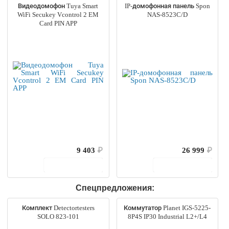
Видеодомофон Tuya Smart
IP-домофонная панель Spon
WiFi Secukey Vcontrol 2 EM
NAS-8523C/D
Card PIN APP
9 403
₽
26 999
₽
В корзину
В корзину
Спецпредложения:
Комплект Detectortesters
Коммутатор Planet IGS-5225-
SOLO 823-101
8P4S IP30 Industrial L2+/L4