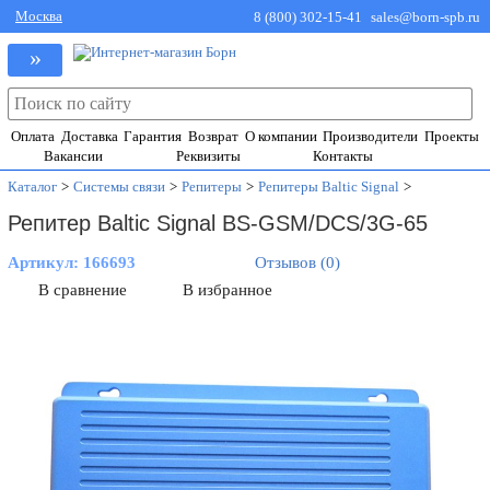
Москва
8 (800) 302-15-41
sales@born-spb.ru
»
Оплата
Доставка
Гарантия
Возврат
О компании
Производители
Проекты
Вакансии
Реквизиты
Контакты
Каталог
>
Системы связи
>
Репитеры
>
Репитеры Baltic Signal
>
Репитер Baltic Signal BS-GSM/DCS/3G-65
Артикул:
166693
Отзывов (0)
В сравнение
В избранное