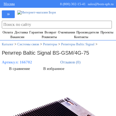
Москва
8 (800) 302-15-41
sales@born-spb.ru
»
Оплата
Доставка
Гарантия
Возврат
О компании
Производители
Проекты
Вакансии
Реквизиты
Контакты
Каталог
>
Системы связи
>
Репитеры
>
Репитеры Baltic Signal
>
Репитер Baltic Signal BS-GSM/4G-75
Артикул:
166702
Отзывов (0)
В сравнение
В избранное