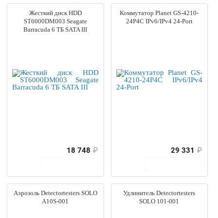
Жесткий диск HDD
Коммутатор Planet GS-4210-
ST6000DM003 Seagate
24P4C IPv6/IPv4 24-Port
Barracuda 6 ТБ SATA III
18 748
₽
29 331
₽
В корзину
В корзину
Аэрозоль Detectortesters SOLO
Удлинитель Detectortesters
A10S-001
SOLO 101-001