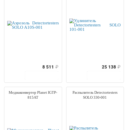
8 511
₽
25 138
₽
В корзину
В корзину
Медиаконвертер Planet IGTP-
Распылитель Detectortesters
815AT
SOLO 330-001