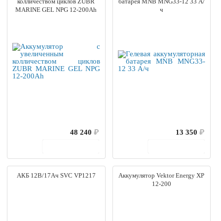
колличеством циклов ZUBR
батарея MNB MNG33-12 33 А/
MARINE GEL NPG 12-200Ah
ч
48 240
₽
13 350
₽
В корзину
В корзину
АКБ 12В/17Ач SVC VP1217
Аккумулятор Vektor Energy XP
12-200