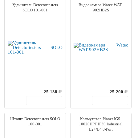
Удлинитель Detectortesters
Видеокамера Watec WAT-
SOLO 101-001
902HB2S
25 138
₽
25 200
₽
В корзину
В корзину
Штанга Detectortesters SOLO
Коммутатор Planet IGS-
100-001
10020HPT IP30 Industrial
L2+/L4 8-Port