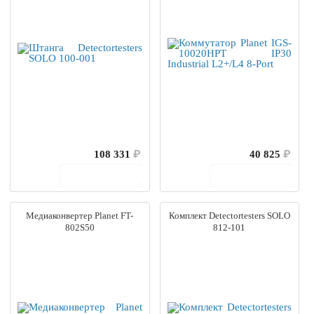
108 331
₽
40 825
₽
В корзину
В корзину
Медиаконвертер Planet FT-
Комплект Detectortesters SOLO
802S50
812-101