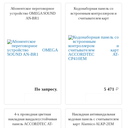
Абонентское переговорное
Кодонаборная панель со
устройство OMEGA SOUND
встроенным контроллером и
AN-BR1
считывателем карт
ACCORDTEC AT-CP410EM
По запросу.
5 471
₽
В корзину
В корзину
4-x проводная цветная
Накладная антивандальная
накладная вандалоустойчивая
кодовая панель с считывателем
панель ACCORDTEC AT-
карт Alarmico ALKP-2EM