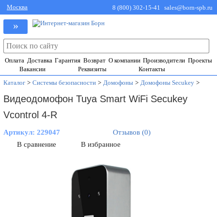
Москва
8 (800) 302-15-41
sales@born-spb.ru
»
Оплата
Доставка
Гарантия
Возврат
О компании
Производители
Проекты
Вакансии
Реквизиты
Контакты
Каталог
>
Системы безопасности
>
Домофоны
>
Домофоны Secukey
>
Видеодомофон Tuya Smart WiFi Secukey
Vcontrol 4-R
Артикул:
229047
Отзывов (0)
В сравнение
В избранное