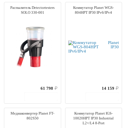
Распылитель Detectortesters
Коммутатор Planet WGS-
SOLO 330-001
804HPT IP30 IPv6/IPv4
61 798
₽
14 159
₽
В корзину
В корзину
Медиаконвертер Planet FT-
Коммутатор Planet IGS-
802S50
10020HPT IP30 Industrial
L2+/L4 8-Port