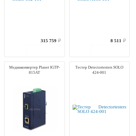
315 759
₽
8 511
₽
В корзину
В корзину
Медиаконвертер Planet IGTP-
Тестер Detectortesters SOLO
815AT
424-001