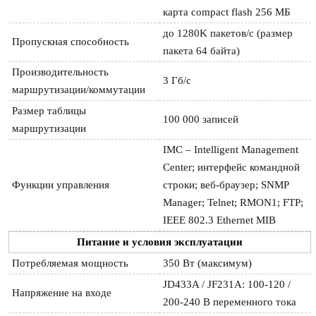
карта compact flash 256 МБ
до 1280K пакетов/с (размер 
Пропускная способность
пакета 64 байта)
Производительность 
3 Гб/с
маршрутизации/коммутации
Размер таблицы 
100 000 записей
маршрутизации
IMC – Intelligent Management 
Center; интерфейс командной 
Функции управления
строки; веб-браузер; SNMP 
Manager; Telnet; RMON1; FTP; 
IEEE 802.3 Ethernet MIB
Питание и условия эксплуатации
Потребляемая мощность
350 Вт (максимум)
JD433A / JF231A: 100-120 /
Напряжение на входе
200-240 В переменного тока