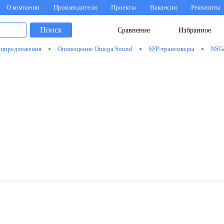
О компании
Производители
Проекты
Вакансии
Реквизиты
Поиск
Сравнение
Избранное
цпредложения
Оповещение Omega Sound
SFP-трансиверы
NSG