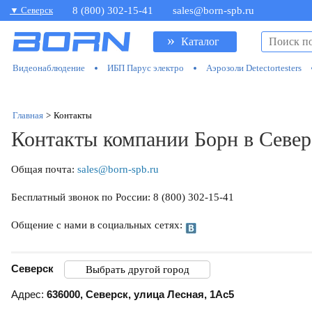
▼ Северск
8 (800) 302-15-41
sales@born-spb.ru
»
Каталог
Видеонаблюдение
ИБП Парус электро
Аэрозоли Detectortesters
Главная
>
Контакты
Контакты компании Борн в Север
Общая почта:
sales@born-spb.ru
Бесплатный звонок по России: 8 (800) 302-15-41
Общение с нами в социальных сетях:
Северск
Выбрать другой город
Адрес:
636000
,
Северск
,
улица Лесная, 1Ас5