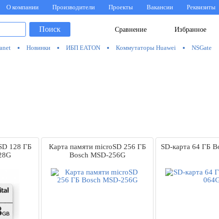
О компании
Производители
Проекты
Вакансии
Реквизиты
Поиск
Сравнение
Избранное
anet
Новинки
ИБП EATON
Коммутаторы Huawei
NSGate
SD 128 ГБ
Карта памяти microSD 256 ГБ
SD-карта 64 ГБ B
28G
Bosch MSD-256G