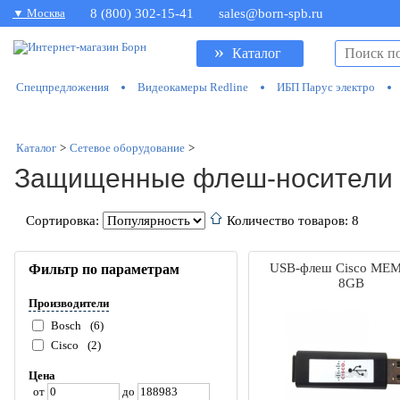
▼ Москва
8 (800) 302-15-41
sales@born-spb.ru
»
Каталог
Спецпредложения
Видеокамеры Redline
ИБП Парус электро
Каталог
>
Сетевое оборудование
>
Защищенные флеш-носители
Сортировка:
Количество товаров: 8
USB-флеш Cisco ME
Фильтр по параметрам
8GB
Производители
Bosch
(6)
Cisco
(2)
Цена
от
до