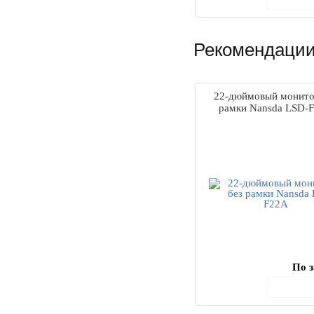
Рекомендации
22-дюймовый монито
рамки Nansda LSD-
По з
В ко