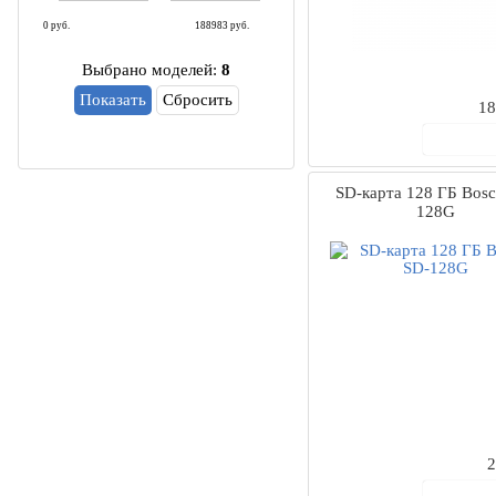
0
руб.
188983
руб.
Выбрано моделей:
8
Сбросить
18
В ко
SD-карта 128 ГБ Bosc
128G
2
В ко