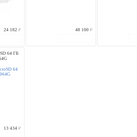
24 182
₽
48 100
₽
 корзину
В корзину
oSD 64 ГБ
64G
13 434
₽
 корзину