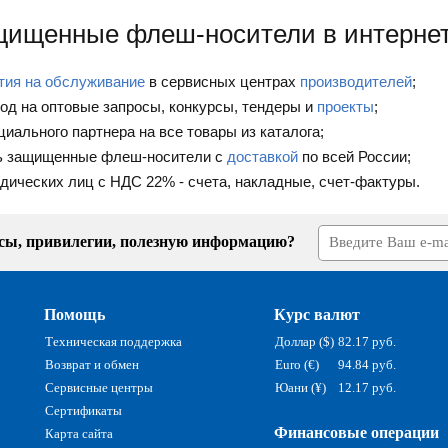
щищенные флеш-носители в интернет
тия на обслуживание
в сервисных центрах
производителей
;
од на оптовые запросы, конкурсы, тендеры и
проекты
;
циального партнера на все товары из каталога;
ть защищенные флеш-носители с
доставкой
по всей России;
дических лиц с НДС 22% - счета, накладные, счет-фактуры.
усы, привилегии, полезную информацию?
Помощь
Курс валют
Техническая поддержка
Доллар ($)
82.17 руб.
Возврат и обмен
Euro (€)
94.84 руб.
Сервисные центры
Юани (¥)
12.17 руб.
Сертификаты
Финансовые операции
Карта сайта