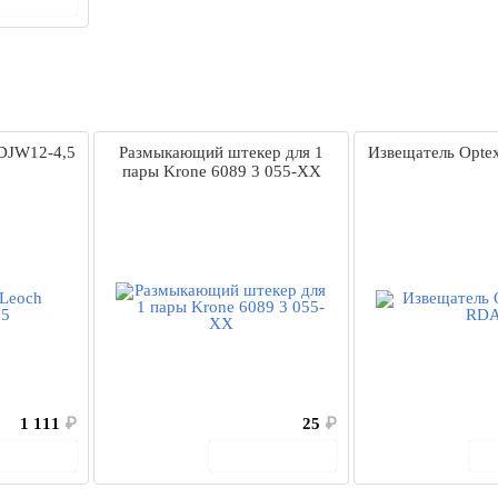
DJW12-4,5
Размыкающий штекер для 1
Извещатель Opt
пары Krone 6089 3 055-XX
1 111
₽
25
₽
 корзину
В корзину