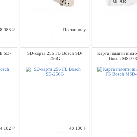
8 983
₽
По запросу.
рзину
В корзину
В
h SD-
SD-карта 256 ГБ Bosch SD-
Карта памяти micr
256G
Bosch MSD-0
4 182
₽
48 100
₽
рзину
В корзину
В