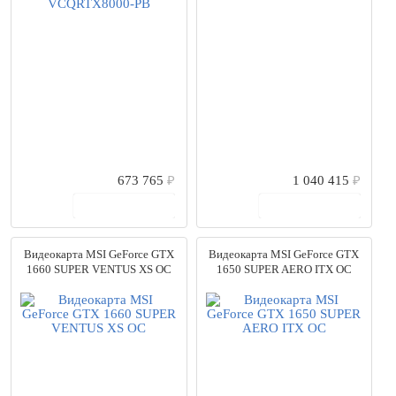
PNY
(27)
Цена
от
до
4519
руб.
1922696
руб.
Выбрано моделей:
217
Сбросить
673 765
₽
1 040 415
₽
В корзину
В корзину
Видеокарта MSI GeForce GTX
Видеокарта MSI GeForce GTX
1660 SUPER VENTUS XS OC
1650 SUPER AERO ITX OC