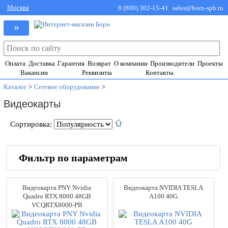
Москва
8 (800) 302-15-41
sales@born-spb.ru
»
Оплата
Доставка
Гарантия
Возврат
О компании
Производители
Проекты
Вакансии
Реквизиты
Контакты
Каталог
>
Сетевое оборудование
>
Видеокарты
Сортировка:
Фильтр по параметрам
Производители
Видеокарта PNY Nvidia
Видеокарта NVIDIA TESLA
ASUS
(54)
Quadro RTX 8000 48GB
A100 40G
Gigabyte
(40)
VCQRTX8000-PB
MSI
(74)
NVIDIA
(22)