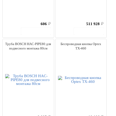
606
₽
511 928
₽
В корзину
В корзину
Труба BOSCH HAC-PIPE80 для
Беспроводная кнопка Optex
подвесного монтажа 80см
TX-460