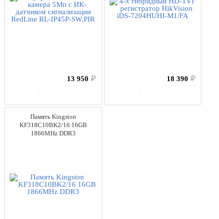
Taichuan
(1)
Trudian
(12)
Ubiquiti
(5)
Vanderbilt
(22)
Бастион
(2)
Болид
(7)
Вектор Технологии
(2)
13 950
₽
18 390
₽
Энергия
(9)
Юнитест
(4)
В корзину
В корзину
Цена
Память Kingston
от
до
KF318C10BK2/16 16GB
1866MHz DDR3
0
руб.
2146754
руб.
По типу
Автономный
(31)
Сетевой
(13)
Выбрано моделей:
705
Сбросить