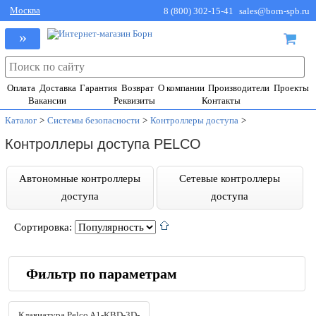
Москва
8 (800) 302-15-41
sales@born-spb.ru
»
Оплата
Доставка
Гарантия
Возврат
О компании
Производители
Проекты
Вакансии
Реквизиты
Контакты
Каталог
>
Системы безопасности
>
Контроллеры доступа
>
Контроллеры доступа PELCO
Автономные контроллеры
Сетевые контроллеры
доступа
доступа
Сортировка:
Фильтр по параметрам
Производители
Клавиатура Pelco A1-KBD-3D-