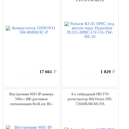
UV-C6-TW-SH-10
iFLOW
(8)
IronLogic
(12)
KBC
(4)
Kyland
(7)
Lenel
(2)
Logitech
(2)
MOXA
(5)
OSNOVO
(1)
Parsec
(15)
PELCO
(1)
PERCo
(2)
17 661
₽
1 029
₽
Planet
(6)
В корзину
В корзину
ProxWay
(8)
Rosslare
(51)
Samsung
(3)
Внутренняя WiFi IP-камера
4-х гибридный HD-TVI
5Мп с ИК-датчиком
регистратор HikVision iDS-
Secukey
(41)
сигнализации RedLine RL-
7204HUHI-M1/FA
Sigur
(16)
IP45P-SW.PIR
Smartec
(35)
SNR
(10)
Suprema
(35)