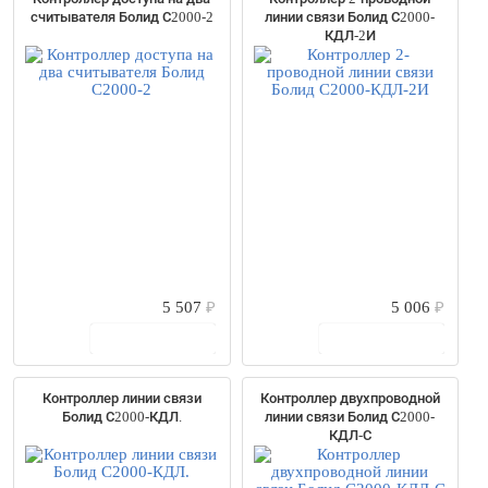
ACCORDTEC
(3)
считывателя Болид С2000-2
линии связи Болид С2000-
Alarmico
(1)
КДЛ-2И
Apollo
(39)
AVS Electroniks
(14)
AXIS
(2)
Beterva
(10)
Beward
(14)
Bosch
(29)
CAME
(4)
Cisco
(3)
ComNet
(3)
Dahua
(36)
Detectortesters
(1)
5 507
₽
5 006
₽
Dwell
(19)
В корзину
В корзину
Eldes
(2)
Elmes Electronic
(12)
Eltex
(1)
Контроллер линии связи
Контроллер двухпроводной
Gate
(28)
Болид С2000-КДЛ.
линии связи Болид С2000-
HikVision
(137)
КДЛ-С
HiWatch
(17)
Huawei
(2)