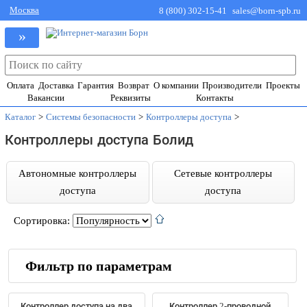
Москва
8 (800) 302-15-41
sales@born-spb.ru
»
Оплата
Доставка
Гарантия
Возврат
О компании
Производители
Проекты
Вакансии
Реквизиты
Контакты
Каталог
>
Системы безопасности
>
Контроллеры доступа
>
Контроллеры доступа Болид
Автономные контроллеры
Сетевые контроллеры
доступа
доступа
Сортировка:
Фильтр по параметрам
Производители
Контроллер доступа на два
Контроллер 2-проводной