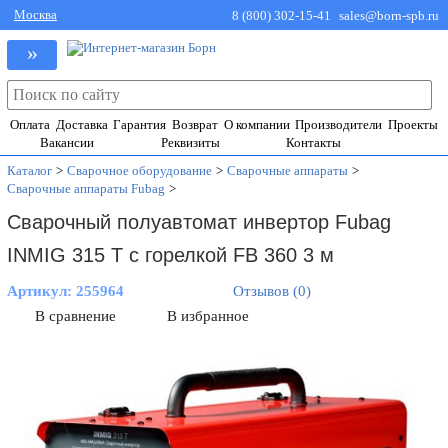
Москва
8 (800) 302-15-41
sales@born-spb.ru
»
Оплата
Доставка
Гарантия
Возврат
О компании
Производители
Проекты
Вакансии
Реквизиты
Контакты
Каталог
>
Сварочное оборудование
>
Сварочные аппараты
>
Сварочные аппараты Fubag
>
Сварочный полуавтомат инвертор Fubag
INMIG 315 T с горелкой FB 360 3 м
Артикул:
255964
Отзывов (0)
В сравнение
В избранное