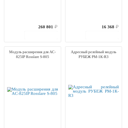
260 801
₽
16 368
₽
В корзину
В корзину
Модуль расширения для AC-
Адресный релейный модуль
825IP Rosslare S-805
РУБЕЖ РМ-1К-R3