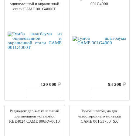
оцинкованной и окрашенной
001G4000
стали CAME 001G4000T
120 000
₽
93 200
₽
В корзину
В корзину
Радиодекодер 4-х канальный
Тумба шлагбаума для
для внешней установки
левостороннего монтажа
RBE4024 CAME 806RV-0010
CAME 001G3750_SX