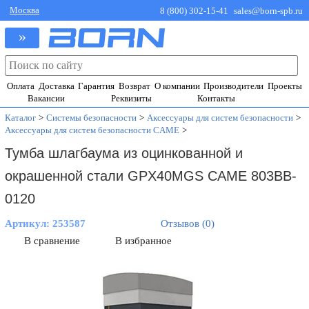
Москва
8 (800) 302-15-41
sales@born-spb.ru
»
Оплата
Доставка
Гарантия
Возврат
О компании
Производители
Проекты
Вакансии
Реквизиты
Контакты
Каталог
>
Системы безопасности
>
Аксессуары для систем безопасности
>
Аксессуары для систем безопасности CAME
>
Тумба шлагбаума из оцинкованной и
окрашенной стали GPX40MGS CAME 803BB-
0120
Артикул:
253587
Отзывов (0)
В сравнение
В избранное