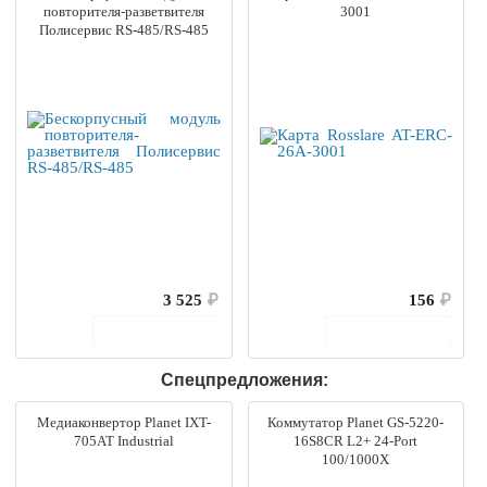
повторителя-разветвителя
3001
Полисервис RS-485/RS-485
3 525
₽
156
₽
В корзину
В корзину
Спецпредложения:
Медиаконвертор Planet IXT-
Коммутатор Planet GS-5220-
705AT Industrial
16S8CR L2+ 24-Port
100/1000X