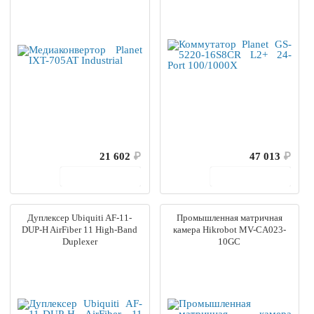
21 602
₽
47 013
₽
В корзину
В корзину
Дуплексер Ubiquiti AF-11-
Промышленная матричная
DUP-H AirFiber 11 High-Band
камера Hikrobot MV-CA023-
Duplexer
10GC