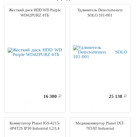
Жесткий диск HDD WD Purple
Удлинитель Detectortesters
WD42PURZ 4ТБ
SOLO 101-001
16 380
₽
25 138
₽
В корзину
В корзину
Коммутатор Planet IGS-4215-
Медиаконвертор Planet IXT-
4P4T2S IP30 Industrial L2/L4
705AT Industrial