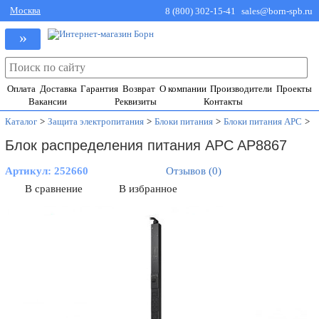
Москва
8 (800) 302-15-41
sales@born-spb.ru
»
Оплата
Доставка
Гарантия
Возврат
О компании
Производители
Проекты
Вакансии
Реквизиты
Контакты
Каталог
>
Защита электропитания
>
Блоки питания
>
Блоки питания APC
>
Блок распределения питания APC AP8867
Артикул:
252660
Отзывов (0)
В сравнение
В избранное