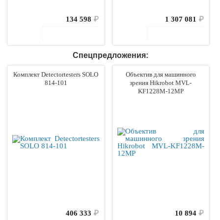
134 598
₽
1 307 081
₽
В корзину
В корзину
Спецпредложения:
Комплект Detectortesters SOLO
Объектив для машинного
814-101
зрения Hikrobot MVL-
KF1228M-12MP
406 333
₽
10 894
₽