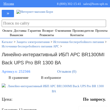
Москва
8 (800) 302-15-41
sales@born-spb.ru
»
Оплата
Доставка
Гарантия
Возврат
О компании
Производители
Проекты
Вакансии
Реквизиты
Контакты
Каталог
>
Защита электропитания
>
Источники бесперебойного питания
>
Источники бесперебойного питания APC
>
Линейно-интерактивный ИБП APC BR1300MI
Back UPS Pro BR 1300 ВА
Артикул:
252566
Отзывов (0)
В сравнение
В избранное
Цена:
По запросу.
В корзину
Гарантия: 12 месяцев