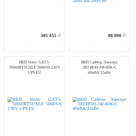
305 455
₽
88 090
₽
В корзину
В корзину
ИБП Vertiv GXT5-
ИБП Сайбер Электро
5000IRT5UXLE 5000VA 230V
ЛЕГИОН-3Ф-40К-С
UPS EU
40кВА/32кВт