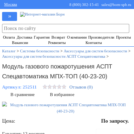
Москва
8 (800) 302-15-41
sales@born-spb.ru
»
Оплата
Доставка
Гарантия
Возврат
О компании
Производители
Проекты
Вакансии
Реквизиты
Контакты
Каталог
>
Системы безопасности
>
Аксессуары для систем безопасности
>
Аксессуары для систем безопасности АСПТ Спецавтоматика
>
Модуль газового пожаротушения АСПТ
Спецавтоматика МПХ-ТОП (40-23-20)
Артикул:
252511
Отзывов (0)
В сравнение
В избранное
Цена:
По запросу.
В корзину
Гарантия: 12 месяцев