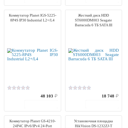
Коммутатор Planet IGS-5225-
Жесткий диск HDD
8P4S IP30 Industrial L2+/L4
ST6000DM003 Seagate
Barracuda 6 ТБ SATA III
48 103
₽
18 748
₽
В корзину
В корзину
Коммутатор Planet GS-4210-
Установочная площадка
24P4C IPv6/IPv4 24-Port
HikVision DS-1232ZJ-T