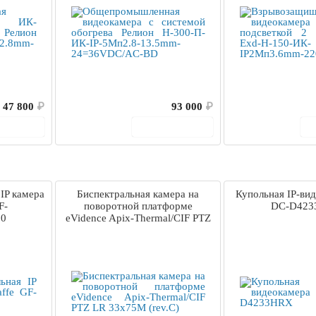
47 800
₽
93 000
₽
корзину
В корзину
IP камера
Биспектральная камера на
Купольная IP-вид
F-
поворотной платформе
DC-D42
.0
eVidence Apix-Thermal/CIF PTZ
LR 33x75M (rev.C)