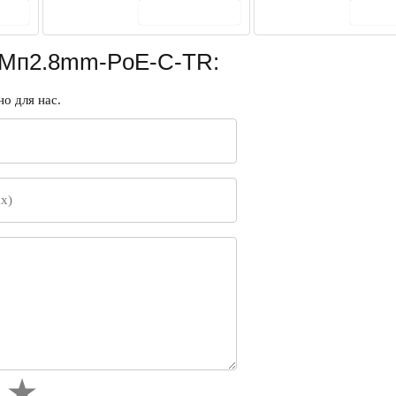
ину
В корзину
В 
5Мп2.8mm-PoE-С-TR:
о для нас.