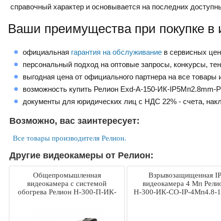
справочный характер и основывается на последних доступн
Ваши преимущества при покупке в 
официальная
гарантия на обслуживание
в сервисных це
персональный подход на оптовые запросы, конкурсы, те
выгодная цена от официального партнера на все товары и
возможность купить Релион Exd-А-150-ИК-IP5Мп2.8mm-P
документы для юридических лиц с НДС 22% - счета, нак
Возможно, вас заинтересует:
Все товары производителя Релион.
Другие видеокамеры от Релион:
Общепромышленная
Взрывозащищенная I
видеокамера с системой
видеокамера 4 Мп Рели
обогрева Релион Н-300-П-ИК-
Н-300-ИК-СО-IP-4Мп4.8-1
IP-5Мп2.7-13.5Z-220VAC-SD-
24=36VDC/AC-DH
BD