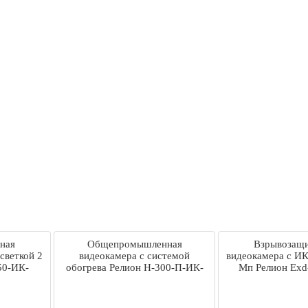
ная
Общепромышленная
Взрывозащ
светкой 2
видеокамера с системой
видеокамера с ИК
50-ИК-
обогрева Релион Н-300-П-ИК-
Мп Релион Exd
E-TR
IP-5Мп2.8-13.5mm-
IP2Мп3.6mm
24=36VDC/AC-BD