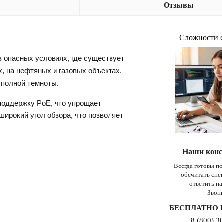
Отзывы
Сложности 
 опасных условиях, где существует
, на нефтяных и газовых объектах.
 полной темноты.
 поддержку PoE, что упрощает
широкий угол обзора, что позволяет
Наши конс
Всегда готовы п
обсчитать сп
ответить н
Звон
БЕСПЛАТНО 
8 (800) 3