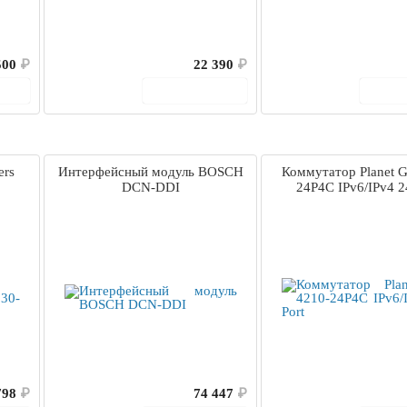
500
₽
22 390
₽
ину
В корзину
В 
ers
Интерфейсный модуль BOSCH
Коммутатор Planet 
DCN-DDI
24P4C IPv6/IPv4 2
798
₽
74 447
₽