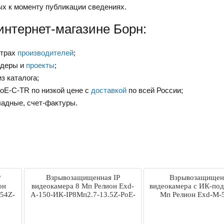
ых к моменту публикации сведениях.
интернет-магазине Борн:
нтрах
производителей
;
ндеры и
проекты
;
з каталога;
oE-С-TR по низкой цене с
доставкой
по всей России;
ладные, счет-фактуры.
P
Взрывозащищенная IP
Взрывозащищен
он
видеокамера 8 Мп Релион Exd-
видеокамера с ИК-под
54Z-
А-150-ИК-IP8Мп2.7-13.5Z-PoE-
Мп Релион Exd-М-
SD-МК-TR
IP2Мп2.8mm-Po