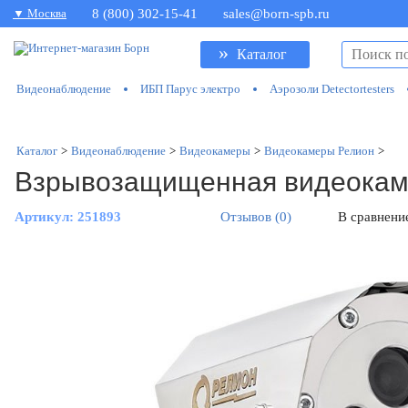
▼ Москва
8 (800) 302-15-41
sales@born-spb.ru
»
Каталог
Видеонаблюдение
ИБП Парус электро
Аэрозоли Detectortesters
Каталог
>
Видеонаблюдение
>
Видеокамеры
>
Видеокамеры Релион
>
Взрывозащищенная видеокаме
Артикул:
251893
Отзывов (0)
В сравнени