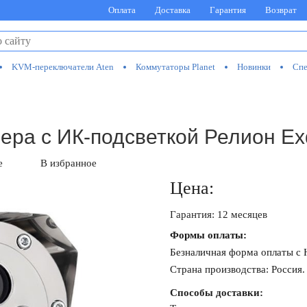
Оплата
Доставка
Гарантия
Возврат
KVM-переключатели Aten
Коммутаторы Planet
Новинки
Спе
ра с ИК-подсветкой Релион E
е
В избранное
Цена:
Гарантия: 12 месяцев
Формы оплаты:
Безналичная форма оплаты с
Страна производства: Россия.
Способы доставки: