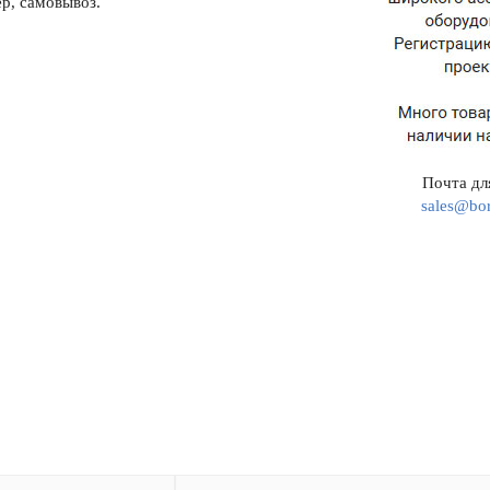
р, самовывоз.
Почта для
sales@bor