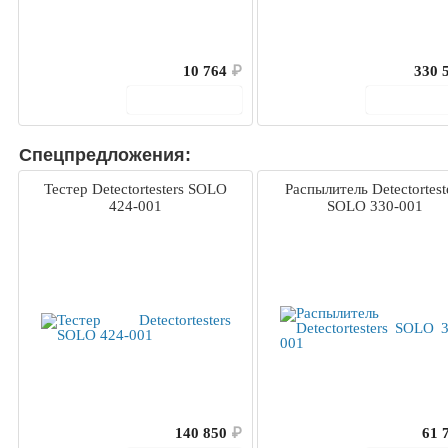
10 764
₽
330 
В корзину
В корз
Спецпредложения:
Тестер Detectortesters SOLO
Распылитель Detectortest
424-001
SOLO 330-001
140 850
₽
61 