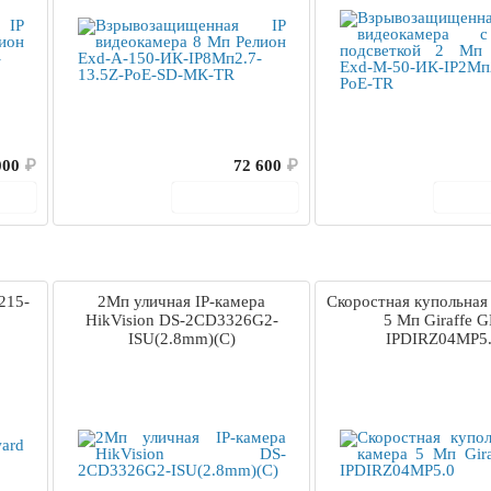
000
₽
72 600
₽
ину
В корзину
В 
215-
2Мп уличная IP-камера
Скоростная купольная 
HikVision DS-2CD3326G2-
5 Мп Giraffe G
ISU(2.8mm)(C)
IPDIRZ04MP5