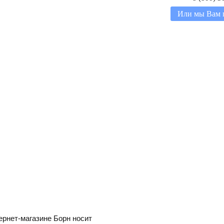
Или мы Вам 
ернет-магазине Борн носит