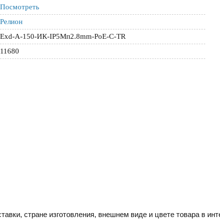
Посмотреть
Релион
Exd-А-150-ИК-IP5Мп2.8mm-PoE-С-TR
11680
тавки, стране изготовления, внешнем виде и цвете товара в инт