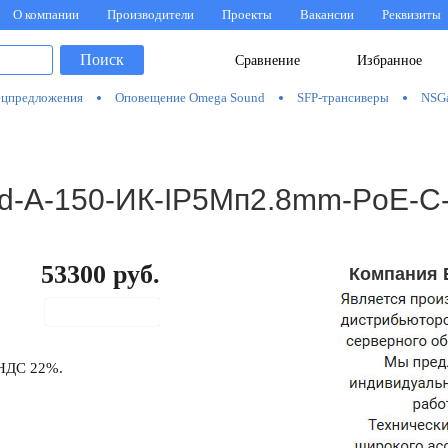
О компании
Производители
Проекты
Вакансии
Реквизиты
Поиск
Сравнение
Избранное
цпредложения
Оповещение Omega Sound
SFP-трансиверы
NSG
xd-А-150-ИК-IP5Мп2.8mm-PoE-С
53300
руб.
Компания 
В корзину
 НДС 22%.