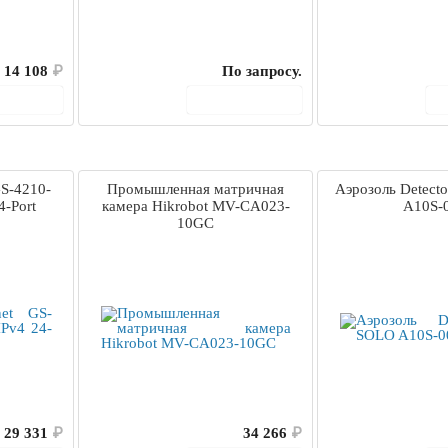
14 108
₽
По запросу.
корзину
В корзину
GS-4210-
Промышленная матричная
Аэрозоль Detecto
4-Port
камера Hikrobot MV-CA023-
A10S-
10GC
29 331
₽
34 266
₽