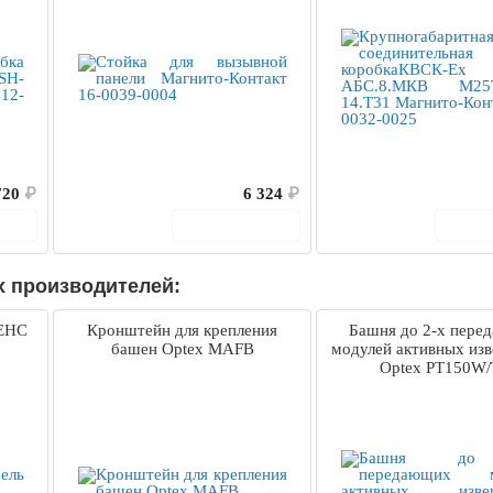
Контакт 00-0032
720
₽
6 324
₽
ину
В корзину
В 
х производителей:
ЕНС
Кронштейн для крепления
Башня до 2-х пере
башен Optex MAFB
модулей активных из
Optex PT150W