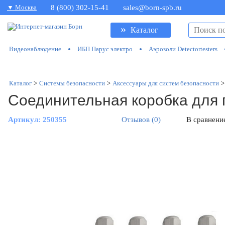
▼ Москва
8 (800) 302-15-41
sales@born-spb.ru
»
Каталог
Видеонаблюдение
ИБП Парус электро
Аэрозоли Detectortesters
Каталог
>
Системы безопасности
>
Аксессуары для систем безопасности
>
Соединительная коробка для 
Артикул:
250355
Отзывов (0)
В сравнени