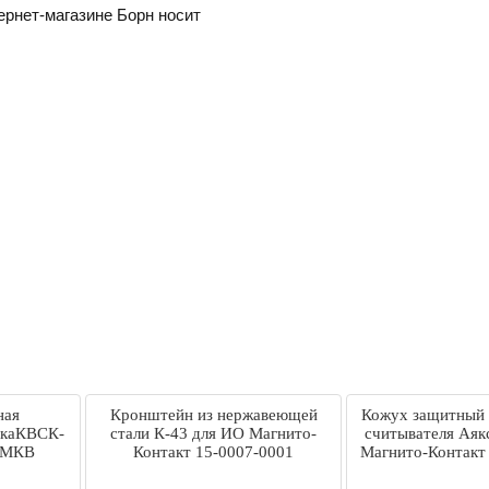
ернет-магазине Борн носит
ная
Кронштейн из нержавеющей
Кожух защитный 
бкаКВСК-
стали К-43 для ИО Магнито-
считывателя Аяк
.МКВ
Контакт 15-0007-0001
Магнито-Контакт
Магнито-