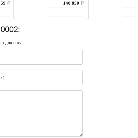
159
₽
140 850
₽
ину
В корзину
В 
0002:
о для нас.