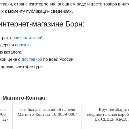
тавки, стране изготовления, внешнем виде и цвете товара в инт
ых к моменту публикации сведениях.
интернет-магазине Борн:
нтрах
производителей
;
ндеры и
проекты
;
з каталога;
зкой цене с
доставкой
по всей России;
ладные, счет-фактуры.
т Магнито-Контакт:
мная
Стойка для вызывной панели
Крупногабарит
P66
Магнито-Контакт 16-0039-0004
соединительная коро
 12-
Ех СЕВЕР АБС.8
М25Т3/4.10-14.Т31 