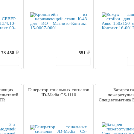
-0025
73 458
₽
551
₽
корзину
В корзину
дающих
Генератор тональных сигналов
Батарея г
вещателей
JD-Media CS-1110
пожаротуше
/TR
Спецавтоматика 
150-10