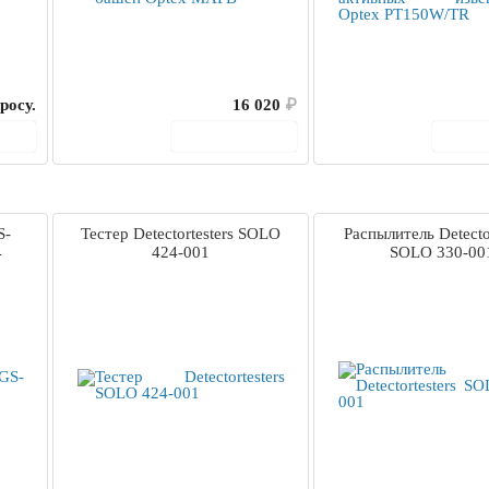
росу.
16 020
₽
ину
В корзину
В 
S-
Тестер Detectortesters SOLO
Распылитель Detector
4
424-001
SOLO 330-00