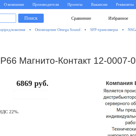
О компании
Производители
Проекты
Вакансии
Реквизиты
Поиск
Сравнение
Избранное
цпредложения
Оповещение Omega Sound
SFP-трансиверы
NSG
P66 Магнито-Контакт 12-0007-
6869
руб.
Компания 
В корзину
 НДС 22%.