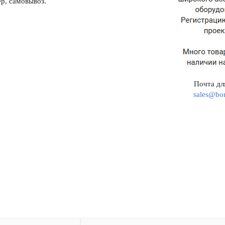
р, самовывоз.
Почта для
sales@bor