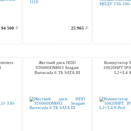
94 500
₽
25 965
₽
корзину
В корзину
testers
Жесткий диск HDD
Коммутатор P
1
ST6000DM003 Seagate
10020HPT IP30
Barracuda 6 ТБ SATA III
L2+/L4 8