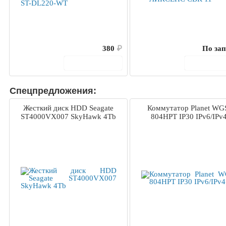
380
₽
По зап
В корзину
В корз
Спецпредложения:
Жесткий диск HDD Seagate
Коммутатор Planet WG
ST4000VX007 SkyHawk 4Tb
804HPT IP30 IPv6/IPv