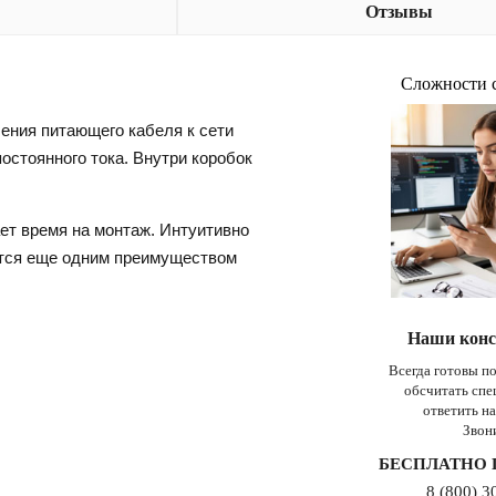
Отзывы
Сложности 
ения питающего кабеля к сети
остоянного тока. Внутри коробок
ет время на монтаж. Интуитивно
яется еще одним преимуществом
Наши конс
Всегда готовы п
обсчитать сп
ответить н
Звон
БЕСПЛАТНО 
8 (800) 3