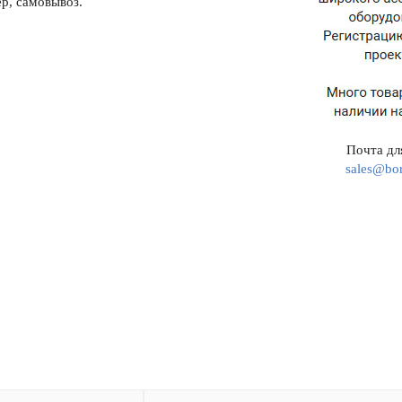
р, самовывоз.
Почта для
sales@bor