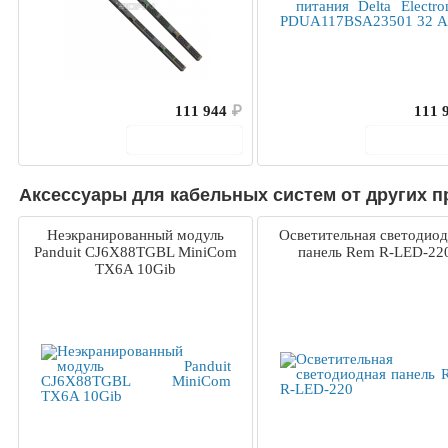
111 944
₽
111 
В корзину
В корз
Аксессуары для кабельных систем от других п
Неэкранированный модуль
Осветительная светодиод
Panduit CJ6X88TGBL MiniCom
панель Rem R-LED-22
TX6A 10Gib