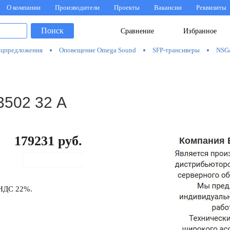
О компании
Производители
Проекты
Вакансии
Реквизиты
Поиск
Сравнение
Избранное
цпредложения
Оповещение Omega Sound
SFP-трансиверы
NSG
3502 32 А
179231
руб.
Компания 
В корзину
 НДС 22%.