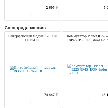
2 605
₽
5 
В корзину
В корз
Спецпредложения:
Интерфейсный модуль BOSCH
Коммутатор Planet IGS-5
DCN-DDI
8P4S IP30 Industrial L2+
74 447
₽
48 
В корзину
В корз