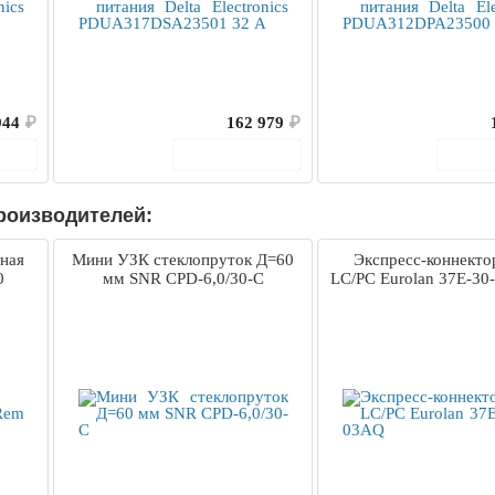
944
₽
162 979
₽
ину
В корзину
В 
роизводителей:
ная
Мини УЗК стеклопруток Д=60
Экспресс-коннект
0
мм SNR CPD-6,0/30-C
LC/PC Eurolan 37E-3