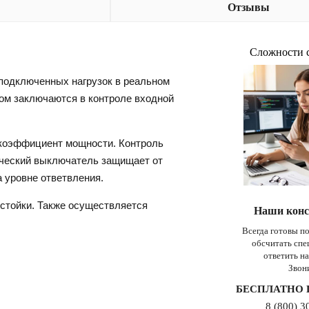
Отзывы
Сложности 
 подключенных нагрузок в реальном
ом заключаются в контроле входной
 коэффициент мощности. Контроль
ический выключатель защищает от
а уровне ответвления.
стойки. Также осуществляется
Наши конс
Всегда готовы п
обсчитать сп
ответить н
Звон
БЕСПЛАТНО 
8 (800) 3