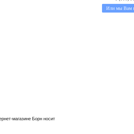
Или мы Вам 
ернет-магазине Борн носит