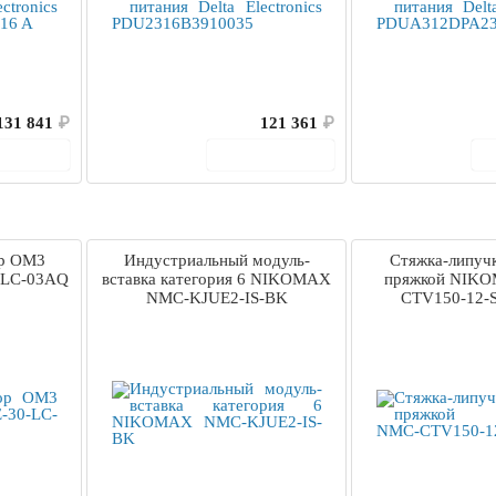
131 841
₽
121 361
₽
корзину
В корзину
ор OM3
Индустриальный модуль-
Стяжка-липучк
0-LC-03AQ
вставка категория 6 NIKOMAX
пряжкой NIK
NMC-KJUE2-IS-BK
CTV150-12-