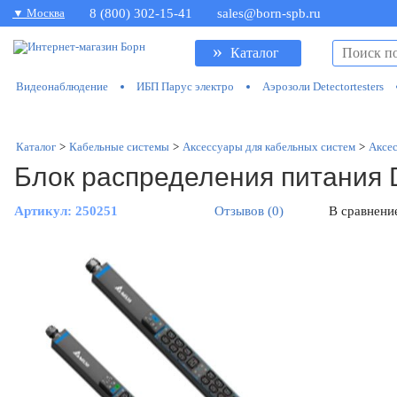
▼ Москва
8 (800) 302-15-41
sales@born-spb.ru
»
Каталог
Видеонаблюдение
ИБП Парус электро
Аэрозоли Detectortesters
Каталог
>
Кабельные системы
>
Аксессуары для кабельных систем
>
Аксес
Блок распределения питания 
Артикул:
250251
Отзывов (0)
В сравнени