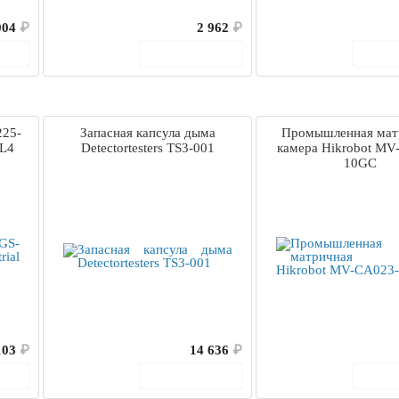
004
₽
2 962
₽
ину
В корзину
В 
225-
Запасная капсула дыма
Промышленная мат
/L4
Detectortesters TS3-001
камера Hikrobot MV
10GC
103
₽
14 636
₽
ину
В корзину
В 