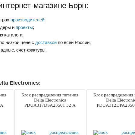
интернет-магазине Борн:
нтрах
производителей
;
ндеры и
проекты
;
з каталога;
по низкой цене с
доставкой
по всей России;
ладные, счет-фактуры.
ta Electronics:
ния
Блок распределения питания
Блок распределения
Delta Electronics
Delta Electroni
 А
PDUA317DSA23501 32 А
PDUA312DPA23500