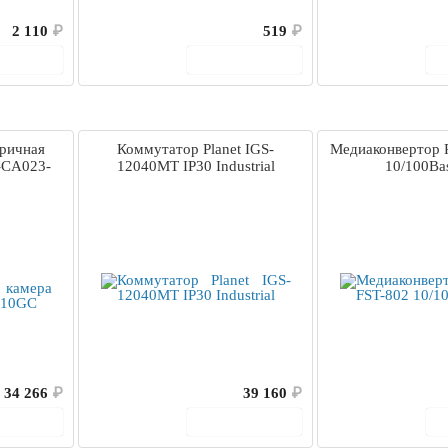
2 110
₽
519
₽
корзину
В корзину
ричная
Коммутатор Planet IGS-
Медиаконвертор P
-CA023-
12040MT IP30 Industrial
10/100Ba
34 266
₽
39 160
₽
корзину
В корзину