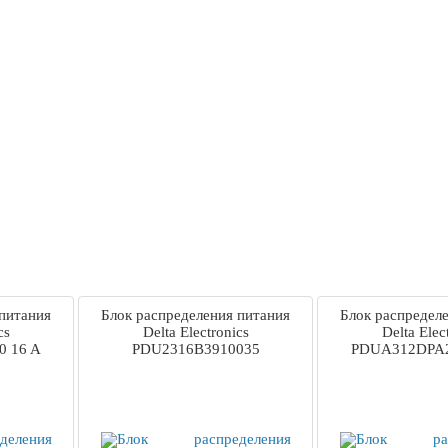
 питания
Блок распределения питания
Блок распредел
cs
Delta Electronics
Delta Elec
 16 A
PDU2316B3910035
PDUA312DPA2