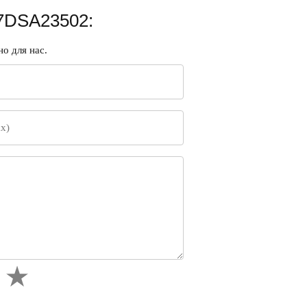
17DSA23502:
о для нас.