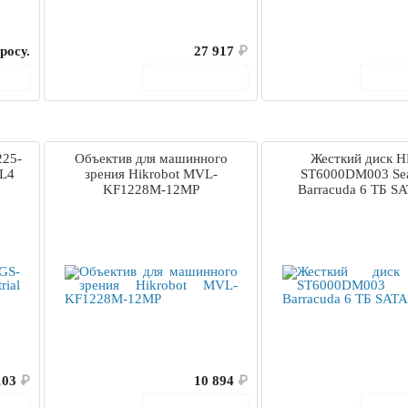
росу.
27 917
₽
ину
В корзину
В 
225-
Объектив для машинного
Жесткий диск 
/L4
зрения Hikrobot MVL-
ST6000DM003 Sea
KF1228M-12MP
Barracuda 6 ТБ SA
103
₽
10 894
₽
ину
В корзину
В 