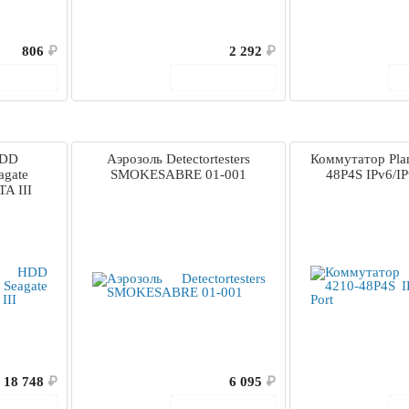
806
₽
2 292
₽
корзину
В корзину
HDD
Аэрозоль Detectortesters
Коммутатор Pla
gate
SMOKESABRE 01-001
48P4S IPv6/IP
TA III
18 748
₽
6 095
₽
корзину
В корзину