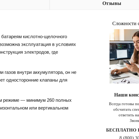
Отзывы
Сложности 
 батареям кислотно-щелочного
 возможна эксплуатация в условиях
нструкция электродов, где
 газов внутри аккумулятора, он не
еет односторонние клапаны для
Наши конс
ом режиме — минимум 260 полных
Всегда готовы п
оризонтальном или вертикальном
обсчитать сп
ответить н
Звон
БЕСПЛАТНО 
8 (800) 3