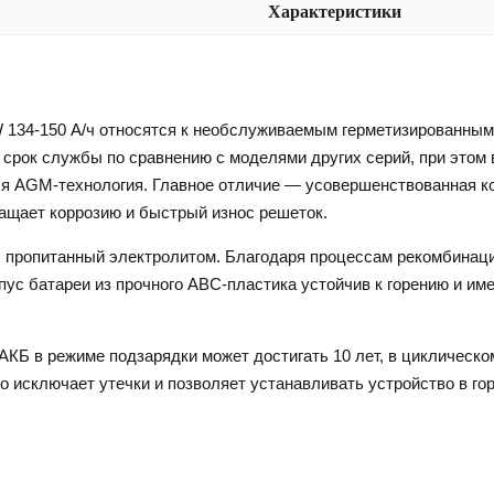
Характеристики
134-150 А/ч относятся к необслуживаемым герметизированным
срок службы по сравнению с моделями других серий, при этом
ся AGM-технология. Главное отличие — усовершенствованная ко
ащает коррозию и быстрый износ решеток.
пропитанный электролитом. Благодаря процессам рекомбинации
ус батареи из прочного ABC-пластика устойчив к горению и им
КБ в режиме подзарядки может достигать 10 лет, в циклическ
то исключает утечки и позволяет устанавливать устройство в г