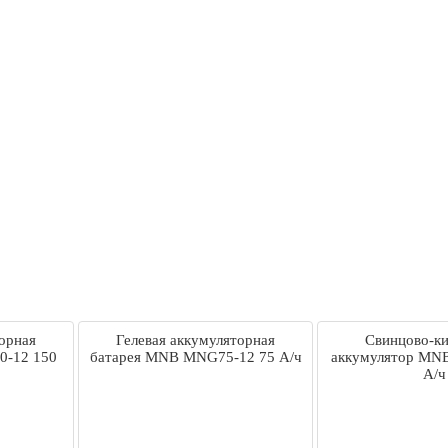
орная
Гелевая аккумуляторная
Свинцово-к
0-12 150
батарея MNB MNG75-12 75 А/ч
аккумулятор MN
А/ч