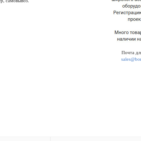
р, самовывоз.
Почта для
sales@bor