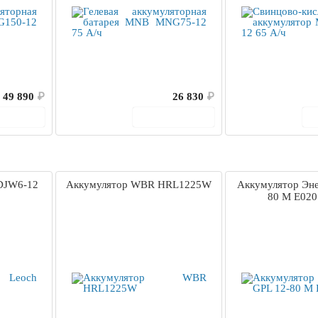
49 890
₽
26 830
₽
корзину
В корзину
DJW6-12
Аккумулятор WBR HRL1225W
Аккумулятор Эне
80 M Е020