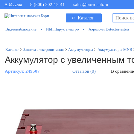
▼ Москва
8 (800) 302-15-41
sales@born-spb.ru
»
Каталог
Видеонаблюдение
ИБП Парус электро
Аэрозоли Detectortesters
Каталог
>
Защита электропитания
>
Аккумуляторы
>
Аккумуляторы MNB
Аккумулятор с увеличенным 
Артикул:
249507
Отзывов (0)
В сравнени