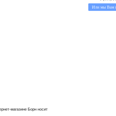
Или мы Вам 
ернет-магазине Борн носит