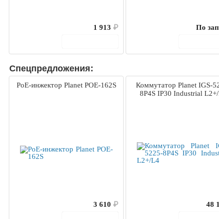
1 913
₽
По зап
В корзину
В корз
Спецпредложения:
PoE-инжектор Planet POE-162S
Коммутатор Planet IGS-5
8P4S IP30 Industrial L2+
3 610
₽
48 
В корзину
В корз