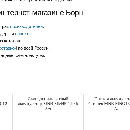
интернет-магазине Борн:
нтрах
производителей
;
ндеры и
проекты
;
з каталога;
оставкой
по всей России;
ладные, счет-фактуры.
Свинцово-кислотный
Гелевая аккумулят
-12
аккумулятор MNB MM45-12 45
батарея MNB MNG15
А/ч
А/ч