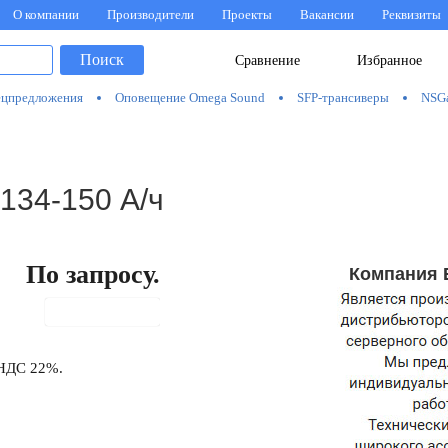
О компании
Производители
Проекты
Вакансии
Реквизиты
Поиск
Сравнение
Избранное
цпредложения
Оповещение Omega Sound
SFP-трансиверы
NSG
134-150 А/ч
По запросу.
Компания 
В корзину
 НДС 22%.