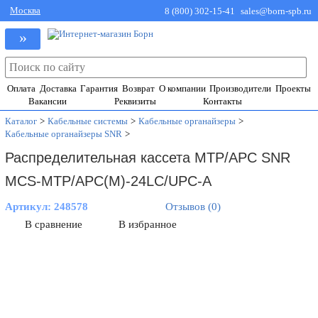
Москва
8 (800) 302-15-41
sales@born-spb.ru
»
Оплата
Доставка
Гарантия
Возврат
О компании
Производители
Проекты
Вакансии
Реквизиты
Контакты
Каталог
>
Кабельные системы
>
Кабельные органайзеры
>
Кабельные органайзеры SNR
>
Распределительная кассета MTP/APC SNR
MCS-MTP/APC(M)-24LC/UPC-A
Артикул:
248578
Отзывов (0)
В сравнение
В избранное