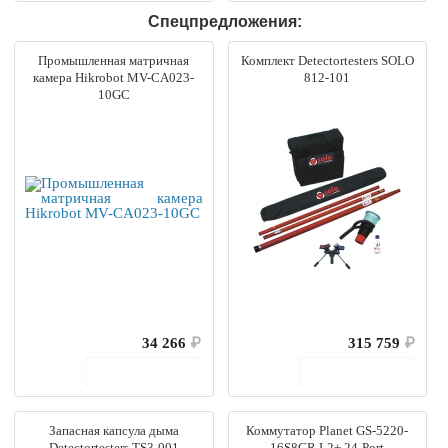
Спецпредложения:
Промышленная матричная
Комплект Detectortesters SOLO
камера Hikrobot MV-CA023-
812-101
10GC
34 266
₽
315 759
₽
В корзину
В корзину
Запасная капсула дыма
Коммутатор Planet GS-5220-
Detectortesters TS3-001
16S8CR L2+ 24-Port