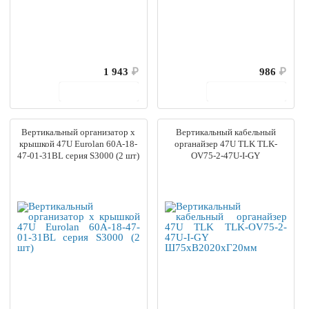
1 943
₽
986
₽
В корзину
В корзину
Вертикальный организатор x
Вертикальный кабельный
крышкой 47U Eurolan 60A-18-
органайзер 47U TLK TLK-
47-01-31BL серия S3000 (2 шт)
OV75-2-47U-I-GY
Ш75хВ2020хГ20мм